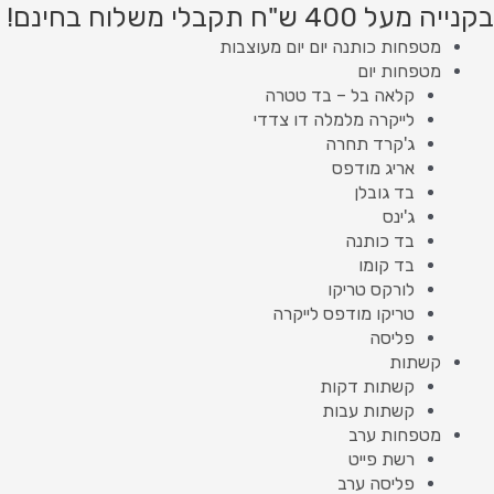
ילוג
Product
Product
בקנייה מעל 400 ש"ח תקבלי משלוח בחינם!
תוכן
searc
searc
מטפחות כותנה יום יום מעוצבות
מטפחות יום
קלאה בל – בד טטרה
לייקרה מלמלה דו צדדי
ג'קרד תחרה
אריג מודפס
בד גובלן
ג'ינס
בד כותנה
בד קומו
לורקס טריקו
טריקו מודפס לייקרה
פליסה
קשתות
קשתות דקות
קשתות עבות
מטפחות ערב
רשת פייט
פליסה ערב