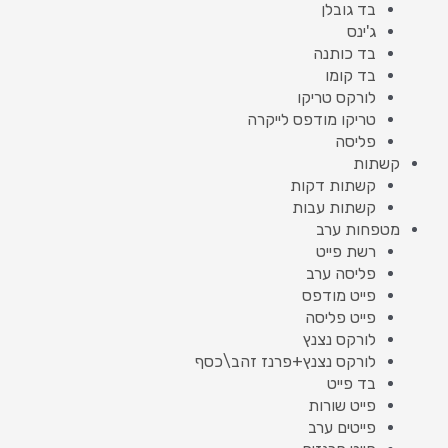
בד גובלן
ג'ינס
בד כותנה
בד קומו
לורקס טריקו
טריקו מודפס לייקרה
פליסה
קשתות
קשתות דקות
קשתות עבות
מטפחות ערב
רשת פייט
פליסה ערב
פייט מודפס
פייט פליסה
לורקס נצנץ
לורקס נצנץ+פרנז זהב\כסף
בד פייט
פייט שורות
פייטים ערב