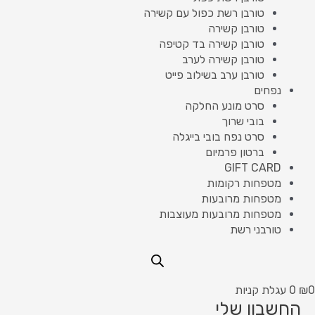
טורבן רשת כפול עם קשירה
טורבן קשירה
טורבן קשירה בד קטיפה
טורבן קשירה לערב
טורבן ערב בשילוב פייט
נפחים
סרט מונע החלקה
בובי שרוך
סרט נפח בובי בייגלה
ברטון פרמיום
GIFT CARD
מטפחות רקומות
מטפחות מרובעות
מטפחות מרובעות מעוצבות
טורבני רשת
0
₪
0
עגלת קניות
החשבון שלי
חובה
חובה
חובה
חובה