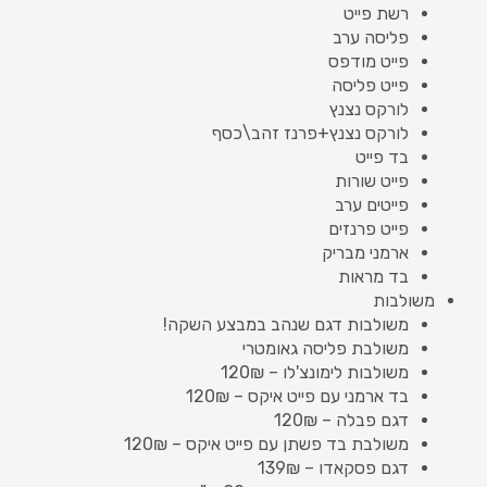
רשת פייט
פליסה ערב
פייט מודפס
פייט פליסה
לורקס נצנץ
לורקס נצנץ+פרנז זהב\כסף
בד פייט
פייט שורות
פייטים ערב
פייט פרנזים
ארמני מבריק
בד מראות
משולבות
משולבות דגם שנהב במבצע השקה!
משולבת פליסה גאומטרי
משולבות לימונצ'לו – 120₪
בד ארמני עם פייט איקס – 120₪
דגם פבלה – 120₪
משולבת בד פשתן עם פייט איקס – 120₪
דגם פסקאדו – 139₪