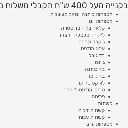
ילוג
Product
Product
בקנייה מעל 400 ש"ח תקבלי משלוח בחינם!
תוכן
searc
searc
מטפחות כותנה יום יום מעוצבות
מטפחות יום
קלאה בל – בד טטרה
לייקרה מלמלה דו צדדי
ג'קרד תחרה
אריג מודפס
בד גובלן
ג'ינס
בד כותנה
בד קומו
לורקס טריקו
טריקו מודפס לייקרה
פליסה
קשתות
קשתות דקות
קשתות עבות
מטפחות ערב