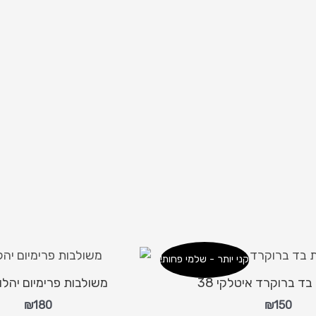
קני יותר - שלמי פחות!
ד ברוקרד איטלקי 38
משולבות פרימיום יהלום 1
₪
180
₪
150