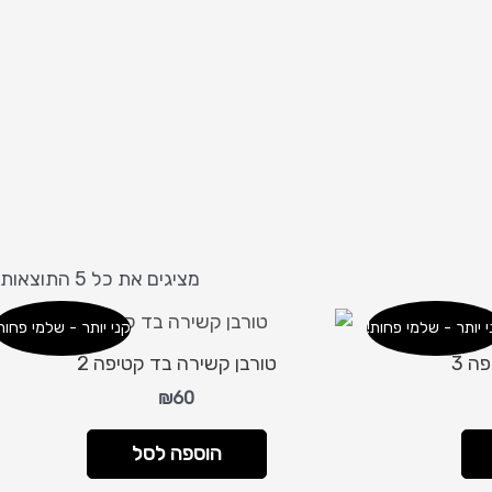
מ
ל
מציגים את כל ⁦5⁩ התוצאות
ה
ה
י יותר - שלמי פחות!
קני יותר - שלמי פחות
ב
ה 3
טורבן קשירה בד קטיפה 2
₪
60
הוספה לסל