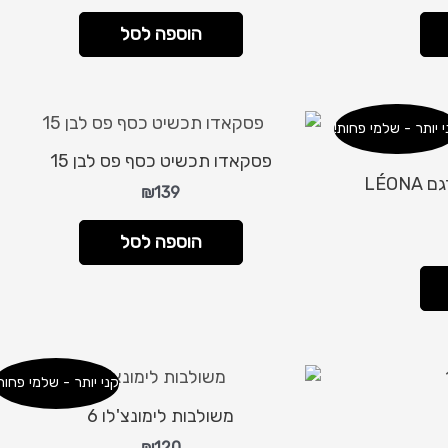
הוספה לסל
י יותר - שלמי פחות!
פסקאדו תכשיט כסף פס לבן 15
מטפחת פליסה יוקרתית – דגם LÉONA
₪
139
הוספה לסל
קני יותר - שלמי פחות
משולבות לימונצ'לו 6
₪
120