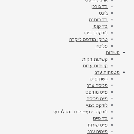
בד גובלן
ג'ינס
בד כותנה
בד קומו
לורקס טריקו
טריקו מודפס לייקרה
פליסה
קשתות
קשתות דקות
קשתות עבות
מטפחות ערב
רשת פייט
פליסה ערב
פייט מודפס
פייט פליסה
לורקס נצנץ
לורקס נצנץ+פרנז זהב\כסף
בד פייט
פייט שורות
פייטים ערב