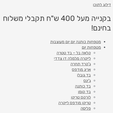
דילוג לתוכן
בקנייה מעל 400 ש"ח תקבלי משלוח
בחינם!
מטפחות כותנה יום יום מעוצבות
מטפחות יום
קלאה בל – בד טטרה
לייקרה מלמלה דו צדדי
ג'קרד תחרה
אריג מודפס
בד גובלן
ג'ינס
בד כותנה
בד קומו
לורקס טריקו
טריקו מודפס לייקרה
פליסה