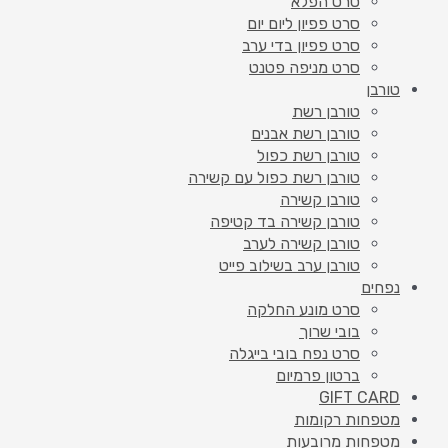
סרט הפלא
סרט פפיון ליום יום
סרט פפיון בדי ערב
סרט מניפה פטנט
טורבן
טורבן רשת
טורבן רשת אבנים
טורבן רשת כפול
טורבן רשת כפול עם קשירה
טורבן קשירה
טורבן קשירה בד קטיפה
טורבן קשירה לערב
טורבן ערב בשילוב פייט
נפחים
סרט מונע החלקה
בובי שרוך
סרט נפח בובי בייגלה
ברטון פרמיום
GIFT CARD
מטפחות רקומות
מטפחות מרובעות