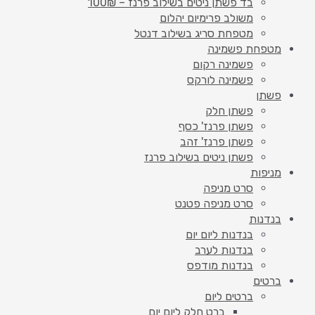
בד פשתן ניטים בשילוב פרנז – 100₪
משולב פרימיום יהלום
מטפחת סריג בשילוב דנטל
מטפחת פשמינה
פשמינה רקום
פשמינה לורקס
פשתן
פשתן חלק
פשתן פרנז' כסף
פשתן פרנז' זהב
פשתן ניטים בשילוב פרנז
מניפות
סרט מניפה
סרט מניפה פטנט
בנדנות
בנדנות ליום יום
בנדנות לערב
בנדנות מודפס
ברטים
ברטים ליום
ברט חלק ליום יום