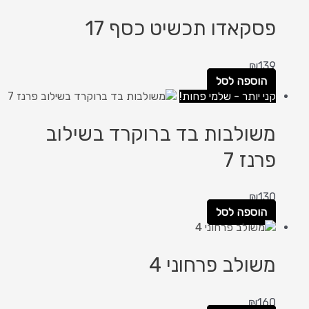
פסקאדו תכשיט כסף 17
₪
139
הוספה לסל
קני יותר - שלמי פחות!
משולבות בד ברוקרד בשילוב
פרנז 7
₪
130
הוספה לסל
משולב פרחוני 4
₪
160