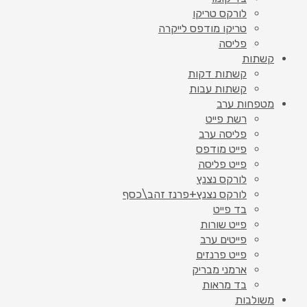
לורקס טריקו
טריקו מודפס לייקרה
פליסה
קשתות
קשתות דקות
קשתות עבות
מטפחות ערב
רשת פייט
פליסה ערב
פייט מודפס
פייט פליסה
לורקס נצנץ
לורקס נצנץ+פרנז זהב\כסף
בד פייט
פייט שורות
פייטים ערב
פייט פרנזים
ארמני מבריק
בד מראות
משולבות