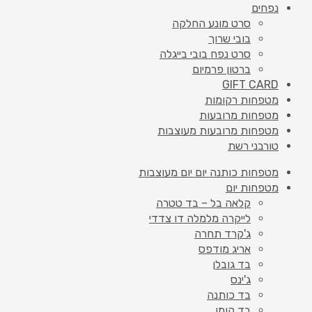
נפחים
סרט מונע החלקה
בובי שרוך
סרט נפח בובי בייגלה
ברטון פרמיום
GIFT CARD
מטפחות רקומות
מטפחות מרובעות
מטפחות מרובעות מעוצבות
טורבני רשת
מטפחות כותנה יום יום מעוצבות
מטפחות יום
קלאה בל – בד טטרה
לייקרה מלמלה דו צדדי
ג'קרד תחרה
אריג מודפס
בד גובלן
ג'ינס
בד כותנה
בד קומו