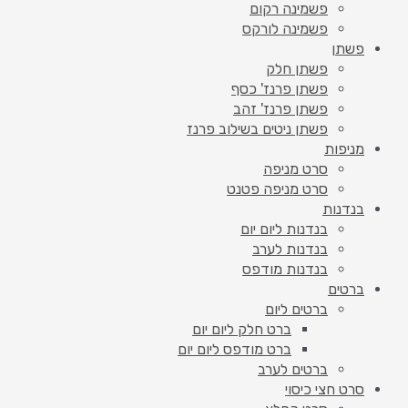
פשמינה רקום
פשמינה לורקס
פשתן
פשתן חלק
פשתן פרנז' כסף
פשתן פרנז' זהב
פשתן ניטים בשילוב פרנז
מניפות
סרט מניפה
סרט מניפה פטנט
בנדנות
בנדנות ליום יום
בנדנות לערב
בנדנות מודפס
ברטים
ברטים ליום
ברט חלק ליום יום
ברט מודפס ליום יום
ברטים לערב
סרט חצי כיסוי