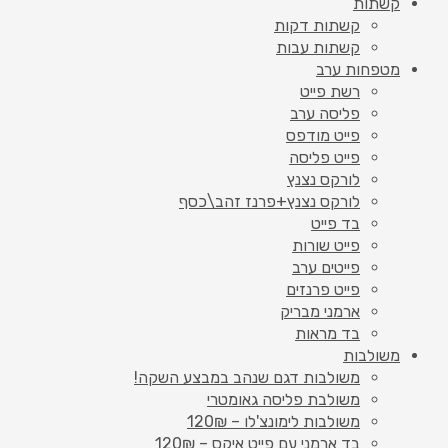
קשתות
קשתות דקות
קשתות עבות
מטפחות ערב
רשת פייט
פליסה ערב
פייט מודפס
פייט פליסה
לורקס נצנץ
לורקס נצנץ+פרנז זהב\כסף
בד פייט
פייט שורות
פייטים ערב
פייט פרנזים
ארמני מבריק
בד מראות
משולבות
משולבות דגם שנהב במבצע השקה!
משולבת פליסה גאומטרי
משולבות לימונצ'לו – 120₪
בד ארמני עם פייט איקס – 120₪