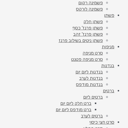
פשמינה רקום
פשמינה לורקס
פשתן
פשתן חלק
פשתן פרנז' כסף
פשתן פרנז' זהב
פשתן ניטים בשילוב פרנז
מניפות
סרט מניפה
סרט מניפה פטנט
בנדנות
בנדנות ליום יום
בנדנות לערב
בנדנות מודפס
ברטים
ברטים ליום
ברט חלק ליום יום
ברט מודפס ליום יום
ברטים לערב
סרט חצי כיסוי