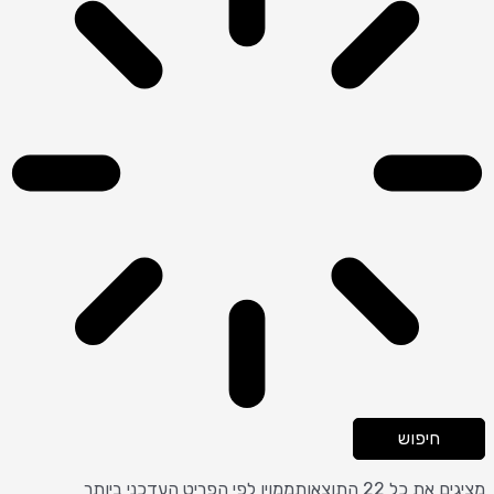
חיפוש
מציגים את כל ⁦22⁩ התוצאות
ממוין לפי הפריט העדכני ביותר