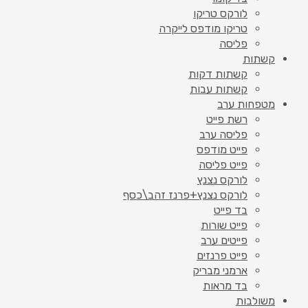
לורקס טריקו
טריקו מודפס לייקרה
פליסה
קשתות
קשתות דקות
קשתות עבות
מטפחות ערב
רשת פייט
פליסה ערב
פייט מודפס
פייט פליסה
לורקס נצנץ
לורקס נצנץ+פרנז זהב\כסף
בד פייט
פייט שורות
פייטים ערב
פייט פרנזים
ארמני מבריק
בד מראות
משולבות