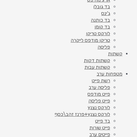
בד גובלן
ג'ינס
בד כותנה
בד קומו
לורקס טריקו
טריקו מודפס לייקרה
פליסה
קשתות
קשתות דקות
קשתות עבות
מטפחות ערב
רשת פייט
פליסה ערב
פייט מודפס
פייט פליסה
לורקס נצנץ
לורקס נצנץ+פרנז זהב\כסף
בד פייט
פייט שורות
פייטים ערב