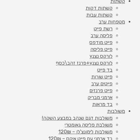
קשתות
קשתות דקות
קשתות עבות
מטפחות ערב
רשת פייט
פליסה ערב
פייט מודפס
פייט פליסה
לורקס נצנץ
לורקס נצנץ+פרנז זהב\כסף
בד פייט
פייט שורות
פייטים ערב
פייט פרנזים
ארמני מבריק
בד מראות
משולבות
משולבות דגם שנהב במבצע השקה!
משולבת פליסה גאומטרי
משולבות לימונצ'לו – 120₪
בד ארמני עם פייט איקס – 120₪