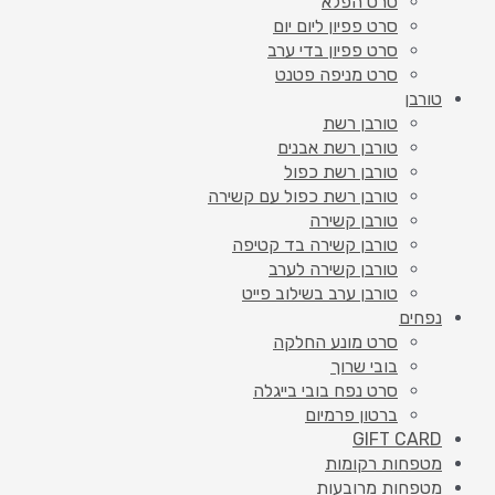
סרט הפלא
סרט פפיון ליום יום
סרט פפיון בדי ערב
סרט מניפה פטנט
טורבן
טורבן רשת
טורבן רשת אבנים
טורבן רשת כפול
טורבן רשת כפול עם קשירה
טורבן קשירה
טורבן קשירה בד קטיפה
טורבן קשירה לערב
טורבן ערב בשילוב פייט
נפחים
סרט מונע החלקה
בובי שרוך
סרט נפח בובי בייגלה
ברטון פרמיום
GIFT CARD
מטפחות רקומות
מטפחות מרובעות