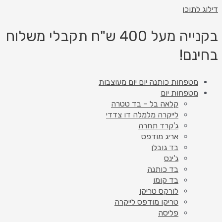
דילוג לתוכן
בקנייה מעל 400 ש"ח תקבלי משלוח
בחינם!
מטפחות כותנה יום יום מעוצבות
מטפחות יום
קלאה בל – בד טטרה
לייקרה מלמלה דו צדדי
ג'קרד תחרה
אריג מודפס
בד גובלן
ג'ינס
בד כותנה
בד קומו
לורקס טריקו
טריקו מודפס לייקרה
פליסה