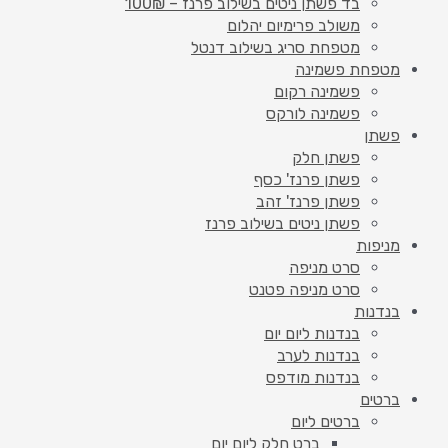
בד פשתן ניטים בשילוב פרנז – 100₪
משולב פרימיום יהלום
מטפחת סריג בשילוב דנטל
מטפחת פשמינה
פשמינה רקום
פשמינה לורקס
פשתן
פשתן חלק
פשתן פרנז' כסף
פשתן פרנז' זהב
פשתן ניטים בשילוב פרנז
מניפות
סרט מניפה
סרט מניפה פטנט
בנדנות
בנדנות ליום יום
בנדנות לערב
בנדנות מודפס
ברטים
ברטים ליום
ברט חלק ליום יום