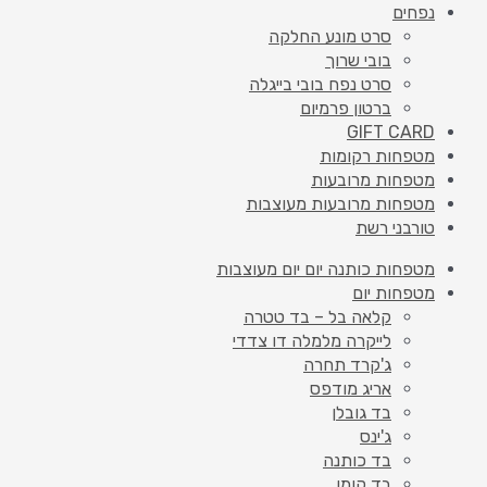
נפחים
סרט מונע החלקה
בובי שרוך
סרט נפח בובי בייגלה
ברטון פרמיום
GIFT CARD
מטפחות רקומות
מטפחות מרובעות
מטפחות מרובעות מעוצבות
טורבני רשת
מטפחות כותנה יום יום מעוצבות
מטפחות יום
קלאה בל – בד טטרה
לייקרה מלמלה דו צדדי
ג'קרד תחרה
אריג מודפס
בד גובלן
ג'ינס
בד כותנה
בד קומו