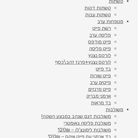
קשתות
קשתות דקות
קשתות עבות
מטפחות ערב
רשת פייט
פליסה ערב
פייט מודפס
פייט פליסה
לורקס נצנץ
לורקס נצנץ+פרנז זהב\כסף
בד פייט
פייט שורות
פייטים ערב
פייט פרנזים
ארמני מבריק
בד מראות
משולבות
משולבות דגם שנהב במבצע השקה!
משולבת פליסה גאומטרי
משולבות לימונצ'לו – 120₪
בד ארמני עם פייט איקס – 120₪