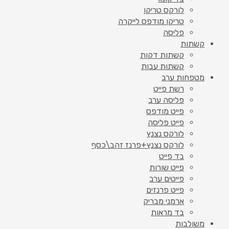
לורקס טריקו
טריקו מודפס לייקרה
פליסה
קשתות
קשתות דקות
קשתות עבות
מטפחות ערב
רשת פייט
פליסה ערב
פייט מודפס
פייט פליסה
לורקס נצנץ
לורקס נצנץ+פרנז זהב\כסף
בד פייט
פייט שורות
פייטים ערב
פייט פרנזים
ארמני מבריק
בד מראות
משולבות