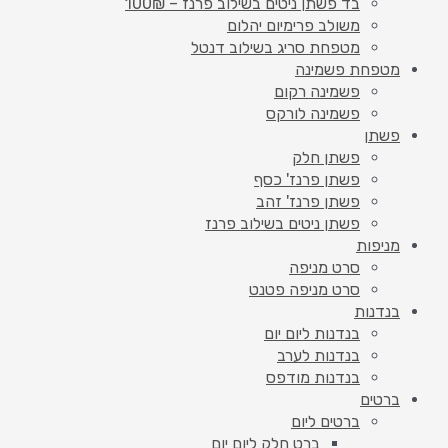
בד פשתן ניטים בשילוב פרנז – 100₪
משולב פרימיום יהלום
מטפחת סריג בשילוב דנטל
מטפחת פשמינה
פשמינה רקום
פשמינה לורקס
פשתן
פשתן חלק
פשתן פרנז' כסף
פשתן פרנז' זהב
פשתן ניטים בשילוב פרנז
מניפות
סרט מניפה
סרט מניפה פטנט
בנדנות
בנדנות ליום יום
בנדנות לערב
בנדנות מודפס
ברטים
ברטים ליום
ברט חלק ליום יום