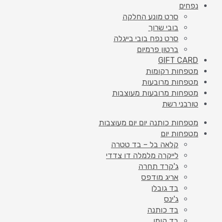
נפחים
סרט מונע החלקה
בובי שרוך
סרט נפח בובי בייגלה
ברטון פרמיום
GIFT CARD
מטפחות רקומות
מטפחות מרובעות
מטפחות מרובעות מעוצבות
טורבני רשת
מטפחות כותנה יום יום מעוצבות
מטפחות יום
קלאה בל – בד טטרה
לייקרה מלמלה דו צדדי
ג'קרד תחרה
אריג מודפס
בד גובלן
ג'ינס
בד כותנה
בד קומו