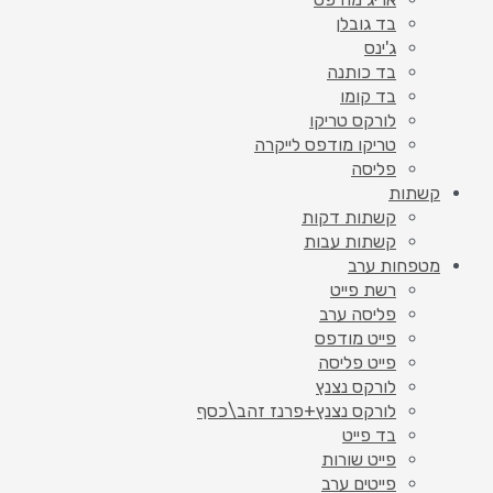
בד גובלן
ג'ינס
בד כותנה
בד קומו
לורקס טריקו
טריקו מודפס לייקרה
פליסה
קשתות
קשתות דקות
קשתות עבות
מטפחות ערב
רשת פייט
פליסה ערב
פייט מודפס
פייט פליסה
לורקס נצנץ
לורקס נצנץ+פרנז זהב\כסף
בד פייט
פייט שורות
פייטים ערב