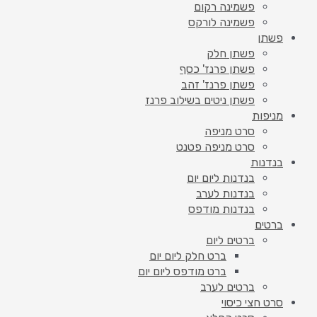
פשמינה רקום
פשמינה לורקס
פשתן
פשתן חלק
פשתן פרנז' כסף
פשתן פרנז' זהב
פשתן ניטים בשילוב פרנז
מניפות
סרט מניפה
סרט מניפה פטנט
בנדנות
בנדנות ליום יום
בנדנות לערב
בנדנות מודפס
ברטים
ברטים ליום
ברט חלק ליום יום
ברט מודפס ליום יום
ברטים לערב
סרט חצי כיסוי