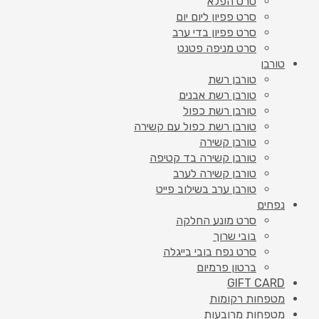
סרט הפלא
סרט פפיון ליום יום
סרט פפיון בדי ערב
סרט מניפה פטנט
טורבן
טורבן רשת
טורבן רשת אבנים
טורבן רשת כפול
טורבן רשת כפול עם קשירה
טורבן קשירה
טורבן קשירה בד קטיפה
טורבן קשירה לערב
טורבן ערב בשילוב פייט
נפחים
סרט מונע החלקה
בובי שרוך
סרט נפח בובי בייגלה
ברטון פרמיום
GIFT CARD
מטפחות רקומות
מטפחות מרובעות