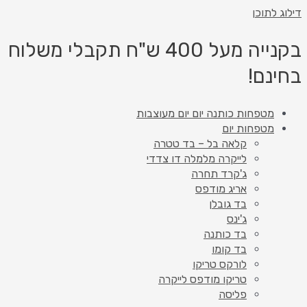
דילוג לתוכן
בקנייה מעל 400 ש"ח תקבלי משלוח
בחינם!
מטפחות כותנה יום יום מעוצבות
מטפחות יום
קלאה בל – בד טטרה
לייקרה מלמלה דו צדדי
ג'קרד תחרה
אריג מודפס
בד גובלן
ג'ינס
בד כותנה
בד קומו
לורקס טריקו
טריקו מודפס לייקרה
פליסה