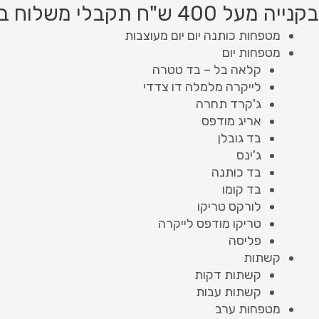
ילוג
Product
Product
בקנייה מעל 400 ש"ח תקבלי משלוח בחינם!
תוכן
searc
searc
מטפחות כותנה יום יום מעוצבות
מטפחות יום
קלאה בל – בד טטרה
לייקרה מלמלה דו צדדי
ג'קרד תחרה
אריג מודפס
בד גובלן
ג'ינס
בד כותנה
בד קומו
לורקס טריקו
טריקו מודפס לייקרה
פליסה
קשתות
קשתות דקות
קשתות עבות
מטפחות ערב