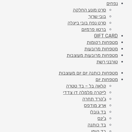
נפחים
סרט מונע החלקה
בובי שרוך
סרט נפח בובי בייגלה
ברטון פרמיום
GIFT CARD
מטפחות רקומות
מטפחות מרובעות
מטפחות מרובעות מעוצבות
טורבני רשת
מטפחות כותנה יום יום מעוצבות
מטפחות יום
קלאה בל – בד טטרה
לייקרה מלמלה דו צדדי
ג'קרד תחרה
אריג מודפס
בד גובלן
ג'ינס
בד כותנה
בד קומו