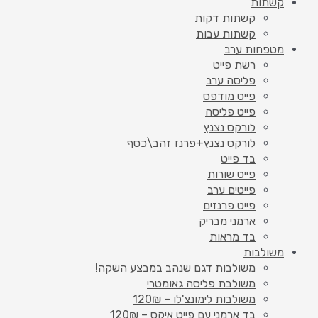
קשתות
קשתות דקות
קשתות עבות
מטפחות ערב
רשת פייט
פליסה ערב
פייט מודפס
פייט פליסה
לורקס נצנץ
לורקס נצנץ+פרנז זהב\כסף
בד פייט
פייט שורות
פייטים ערב
פייט פרנזים
ארמני מבריק
בד מראות
משולבות
משולבות דגם שנהב במבצע השקה!
משולבת פליסה גאומטרי
משולבות לימונצ'לו – 120₪
בד ארמני עם פייט איקס – 120₪