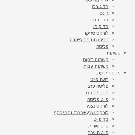
בד גובלן
ג'ינס
בד כותנה
בד קומו
לורקס טריקו
טריקו מודפס לייקרה
פליסה
קשתות
קשתות דקות
קשתות עבות
מטפחות ערב
רשת פייט
פליסה ערב
פייט מודפס
פייט פליסה
לורקס נצנץ
לורקס נצנץ+פרנז זהב\כסף
בד פייט
פייט שורות
פייטים ערב