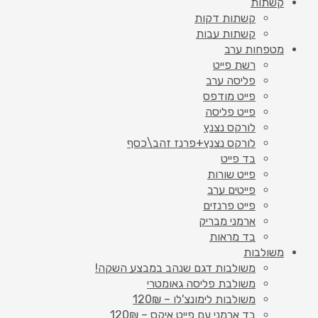
קשתות
קשתות דקות
קשתות עבות
מטפחות ערב
רשת פייט
פליסה ערב
פייט מודפס
פייט פליסה
לורקס נצנץ
לורקס נצנץ+פרנז זהב\כסף
בד פייט
פייט שורות
פייטים ערב
פייט פרנזים
ארמני מבריק
בד מראות
משולבות
משולבות דגם שנהב במבצע השקה!
משולבת פליסה גאומטרי
משולבות לימונצ'לו – 120₪
בד ארמני עם פייט איקס – 120₪