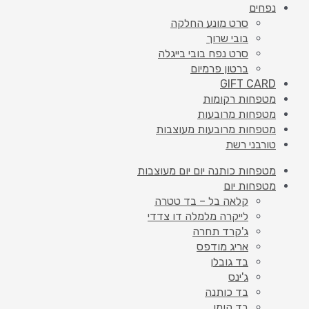
נפחים
סרט מונע החלקה
בובי שרוך
סרט נפח בובי בייגלה
ברטון פרמיום
GIFT CARD
מטפחות רקומות
מטפחות מרובעות
מטפחות מרובעות מעוצבות
טורבני רשת
מטפחות כותנה יום יום מעוצבות
מטפחות יום
קלאה בל – בד טטרה
לייקרה מלמלה דו צדדי
ג'קרד תחרה
אריג מודפס
בד גובלן
ג'ינס
בד כותנה
בד קומו