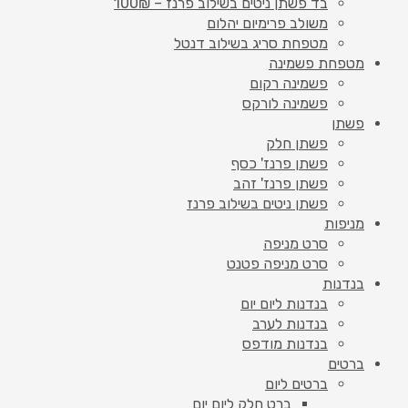
בד פשתן ניטים בשילוב פרנז – 100₪
משולב פרימיום יהלום
מטפחת סריג בשילוב דנטל
מטפחת פשמינה
פשמינה רקום
פשמינה לורקס
פשתן
פשתן חלק
פשתן פרנז' כסף
פשתן פרנז' זהב
פשתן ניטים בשילוב פרנז
מניפות
סרט מניפה
סרט מניפה פטנט
בנדנות
בנדנות ליום יום
בנדנות לערב
בנדנות מודפס
ברטים
ברטים ליום
ברט חלק ליום יום