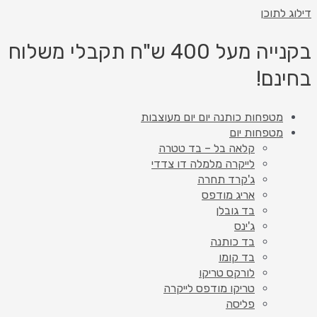
דילוג לתוכן
בקנייה מעל 400 ש"ח תקבלי משלוח
בחינם!
מטפחות כותנה יום יום מעוצבות
מטפחות יום
קלאה בל – בד טטרה
לייקרה מלמלה דו צדדי
ג'קרד תחרה
אריג מודפס
בד גובלן
ג'ינס
בד כותנה
בד קומו
לורקס טריקו
טריקו מודפס לייקרה
פליסה