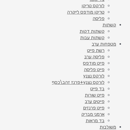
לורקס טריקו
טריקו מודפס לייקרה
פליסה
קשתות
קשתות דקות
קשתות עבות
מטפחות ערב
רשת פייט
פליסה ערב
פייט מודפס
פייט פליסה
לורקס נצנץ
לורקס נצנץ+פרנז זהב\כסף
בד פייט
פייט שורות
פייטים ערב
פייט פרנזים
ארמני מבריק
בד מראות
משולבות