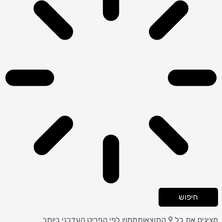
חיפוש
מציגים את כל ⁦9⁩ התוצאות
ממוין לפי הפריט העדכני ביותר