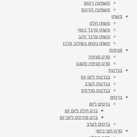
פשמינה רקום
פשמינה לורקס
פשתן
פשתן חלק
פשתן פרנז' כסף
פשתן פרנז' זהב
פשתן ניטים בשילוב פרנז
מניפות
סרט מניפה
סרט מניפה פטנט
בנדנות
בנדנות ליום יום
בנדנות לערב
בנדנות מודפס
ברטים
ברטים ליום
ברט חלק ליום יום
ברט מודפס ליום יום
ברטים לערב
סרט חצי כיסוי