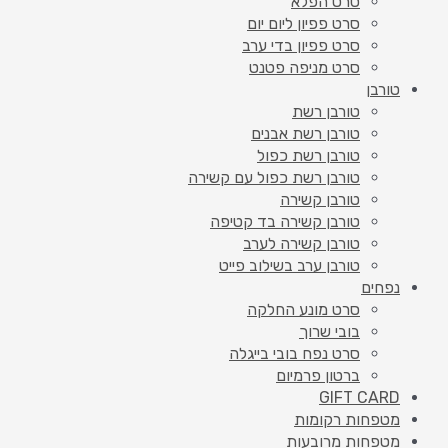
סרט הפלא
סרט פפיון ליום יום
סרט פפיון בדי ערב
סרט מניפה פטנט
טורבן
טורבן רשת
טורבן רשת אבנים
טורבן רשת כפול
טורבן רשת כפול עם קשירה
טורבן קשירה
טורבן קשירה בד קטיפה
טורבן קשירה לערב
טורבן ערב בשילוב פייט
נפחים
סרט מונע החלקה
בובי שרוך
סרט נפח בובי בייגלה
ברטון פרמיום
GIFT CARD
מטפחות רקומות
מטפחות מרובעות