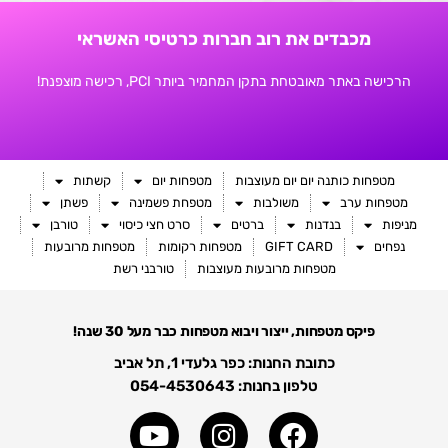
מכבדים את רוב חברות כרטיסי האשראי
הרכישה באתר מאובטחת בתקן המחמיר ביותר PCI, רכישה מוצפנת!
מטפחות כותנה יום יום מעוצבות
מטפחות יום
קשתות
מטפחות ערב
משולבות
מטפחת פשמינה
פשתן
מניפות
בנדנות
ברטים
סרט חצי כיסוי
טורבן
נפחים
GIFT CARD
מטפחות רקומות
מטפחות מרובעות
מטפחות מרובעות מעוצבות
טורבני רשת
פיקס מטפחות, ייצור ויבוא מטפחות כבר מעל 30 שנה!
כתובת החנות: כפר גלעדי 1, תל אביב
טלפון בחנות: 054-4530643
Y
I