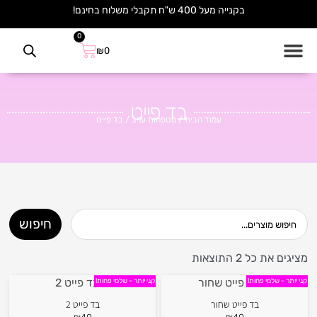
ילוג
בקנייה מעל 400 ש"ח תקבלי משלוח בחינם!
תוכן
0
עגלת
₪
0
קניות
בד פייט
עמוד הבית
/
מטפחות ערב
/ בד פייט
חיפוש
חיפוש
מציגים את כל ⁦2⁩ התוצאות
ממוין
לפי
קני יותר - שלמי פחות!
קני יותר - שלמי פחות!
הפריט
העדכני
בד פייט שחור
בד פייט 2
ביותר