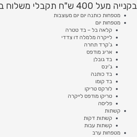
ילוג
Product
Product
בקנייה מעל 400 ש"ח תקבלי משלוח בחינם!
תוכן
searc
searc
מטפחות כותנה יום יום מעוצבות
מטפחות יום
קלאה בל – בד טטרה
לייקרה מלמלה דו צדדי
ג'קרד תחרה
אריג מודפס
בד גובלן
ג'ינס
בד כותנה
בד קומו
לורקס טריקו
טריקו מודפס לייקרה
פליסה
קשתות
קשתות דקות
קשתות עבות
מטפחות ערב