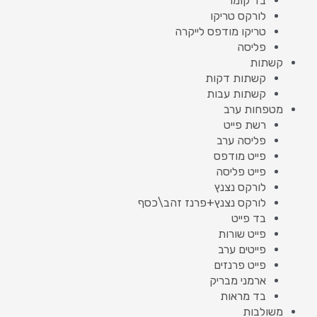
בד קומו
לורקס טריקו
טריקו מודפס לייקרה
פליסה
קשתות
קשתות דקות
קשתות עבות
מטפחות ערב
רשת פייט
פליסה ערב
פייט מודפס
פייט פליסה
לורקס נצנץ
לורקס נצנץ+פרנז זהב\כסף
בד פייט
פייט שורות
פייטים ערב
פייט פרנזים
ארמני מבריק
בד מראות
משולבות