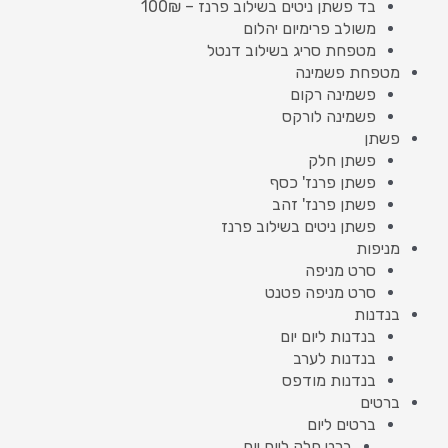
בד פשתן ניטים בשילוב פרנז – 100₪
משולב פרימיום יהלום
מטפחת סריג בשילוב דנטל
מטפחת פשמינה
פשמינה רקום
פשמינה לורקס
פשתן
פשתן חלק
פשתן פרנז' כסף
פשתן פרנז' זהב
פשתן ניטים בשילוב פרנז
מניפות
סרט מניפה
סרט מניפה פטנט
בנדנות
בנדנות ליום יום
בנדנות לערב
בנדנות מודפס
ברטים
ברטים ליום
ברט חלק ליום יום