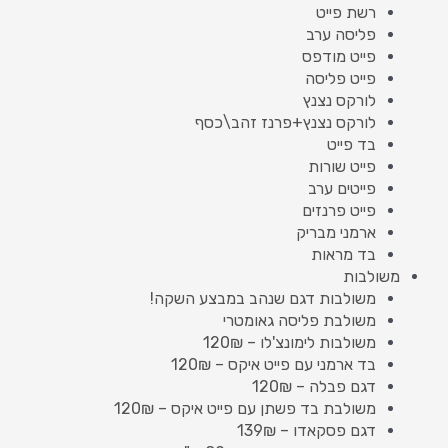
רשת פייט
פליסה ערב
פייט מודפס
פייט פליסה
לורקס נצנץ
לורקס נצנץ+פרנז זהב\כסף
בד פייט
פייט שורות
פייטים ערב
פייט פרנזים
ארמני מבריק
בד מראות
משולבות
משולבות דגם שנהב במבצע השקה!
משולבת פליסה גאומטרי
משולבות לימונצ'לו – 120₪
בד ארמני עם פייט איקס – 120₪
דגם פבלה – 120₪
משולבת בד פשתן עם פייט איקס – 120₪
דגם פסקאדו – 139₪