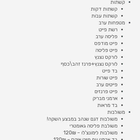
קשתות
קשתות דקות
קשתות עבות
מטפחות ערב
רשת פייט
פליסה ערב
פייט מודפס
פייט פליסה
לורקס נצנץ
לורקס נצנץ+פרנז זהב\כסף
בד פייט
פייט שורות
פייטים ערב
פייט פרנזים
ארמני מבריק
בד מראות
משולבות
משולבות דגם שנהב במבצע השקה!
משולבת פליסה גאומטרי
משולבות לימונצ'לו – 120₪
בד ארמני עם פייט איקס – 120₪