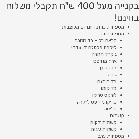
ילוג
Product
Product
ממוין
בקנייה מעל 400 ש"ח תקבלי משלוח
תוכן
searc
searc
לפי
בחינם!
הפריט
העדכני
מטפחות כותנה יום יום מעוצבות
ביותר
מטפחות יום
קלאה בל – בד טטרה
לייקרה מלמלה דו צדדי
ג'קרד תחרה
אריג מודפס
בד גובלן
ג'ינס
בד כותנה
בד קומו
לורקס טריקו
טריקו מודפס לייקרה
פליסה
קשתות
קשתות דקות
קשתות עבות
מטפחות ערב