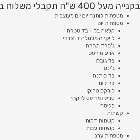
ילוג
Product
Product
בקנייה מעל 400 ש"ח תקבלי משלוח בחינם!
תוכן
searc
searc
מטפחות כותנה יום יום מעוצבות
מטפחות יום
קלאה בל – בד טטרה
לייקרה מלמלה דו צדדי
ג'קרד תחרה
אריג מודפס
בד גובלן
ג'ינס
בד כותנה
בד קומו
לורקס טריקו
טריקו מודפס לייקרה
פליסה
קשתות
קשתות דקות
קשתות עבות
מטפחות ערב