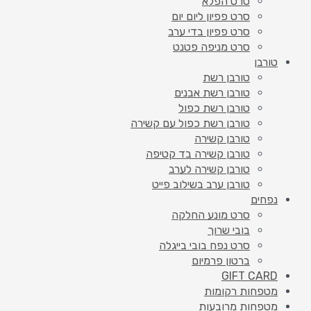
סרט הפלא
סרט פפיון ליום יום
סרט פפיון בדי ערב
סרט מניפה פטנט
טורבן
טורבן רשת
טורבן רשת אבנים
טורבן רשת כפול
טורבן רשת כפול עם קשירה
טורבן קשירה
טורבן קשירה בד קטיפה
טורבן קשירה לערב
טורבן ערב בשילוב פייט
נפחים
סרט מונע החלקה
בובי שרוך
סרט נפח בובי בייגלה
ברטון פרמיום
GIFT CARD
מטפחות רקומות
מטפחות מרובעות