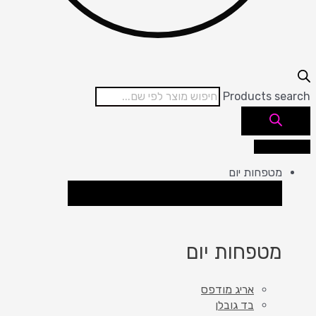
Products search
מטפחות יום
סגור מטפחות יום
פתח מטפחות יום
מטפחות יום
אריג מודפס
בד גובלן