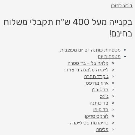
דילוג לתוכן
בקנייה מעל 400 ש"ח תקבלי משלוח
בחינם!
מטפחות כותנה יום יום מעוצבות
מטפחות יום
קלאה בל – בד טטרה
לייקרה מלמלה דו צדדי
ג'קרד תחרה
אריג מודפס
בד גובלן
ג'ינס
בד כותנה
בד קומו
לורקס טריקו
טריקו מודפס לייקרה
פליסה