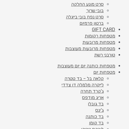
סרט מונע החלקה
בובי שרוך
סרט נפח בובי בייגלה
ברטון פרמיום
GIFT CARD
מטפחות רקומות
מטפחות מרובעות
מטפחות מרובעות מעוצבות
טורבני רשת
מטפחות כותנה יום יום מעוצבות
מטפחות יום
קלאה בל – בד טטרה
לייקרה מלמלה דו צדדי
ג'קרד תחרה
אריג מודפס
בד גובלן
ג'ינס
בד כותנה
בד קומו