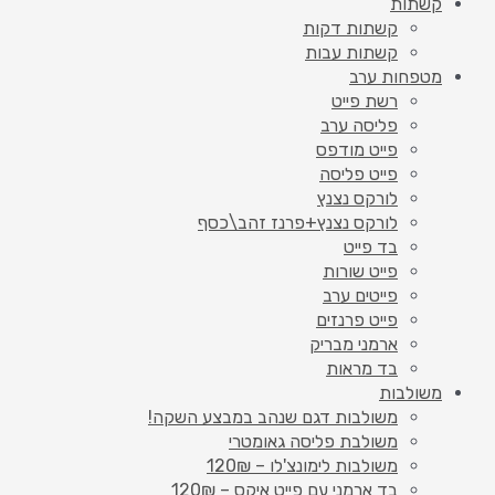
קשתות
קשתות דקות
קשתות עבות
מטפחות ערב
רשת פייט
פליסה ערב
פייט מודפס
פייט פליסה
לורקס נצנץ
לורקס נצנץ+פרנז זהב\כסף
בד פייט
פייט שורות
פייטים ערב
פייט פרנזים
ארמני מבריק
בד מראות
משולבות
משולבות דגם שנהב במבצע השקה!
משולבת פליסה גאומטרי
משולבות לימונצ'לו – 120₪
בד ארמני עם פייט איקס – 120₪