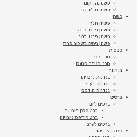
פשמינה רקום
פשמינה לורקס
פשתן
פשתן חלק
פשתן פרנז' כסף
פשתן פרנז' זהב
פשתן ניטים בשילוב פרנז
מניפות
סרט מניפה
סרט מניפה פטנט
בנדנות
בנדנות ליום יום
בנדנות לערב
בנדנות מודפס
ברטים
ברטים ליום
ברט חלק ליום יום
ברט מודפס ליום יום
ברטים לערב
סרט חצי כיסוי