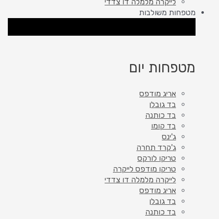
לייקרה מלמלה דו צדדי
מטפחות משולבות
סגור מטפחות משולבות
פתח מטפחות משולבות
מטפחות יום
אריג מודפס
בד גובלן
בד כותנה
בד קומו
ג'ינס
ג'קרד תחרה
טריקו לורקס
טריקו מודפס לייקרה
לייקרה מלמלה דו צדדי
אריג מודפס
בד גובלן
בד כותנה