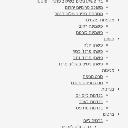
בד פשתן ניטים בשילוב פרנז – 100₪
משולב פרימיום יהלום
מטפחת סריג בשילוב דנטל
מטפחת פשמינה
פשמינה רקום
פשמינה לורקס
פשתן
פשתן חלק
פשתן פרנז' כסף
פשתן פרנז' זהב
פשתן ניטים בשילוב פרנז
מניפות
סרט מניפה
סרט מניפה פטנט
בנדנות
בנדנות ליום יום
בנדנות לערב
בנדנות מודפס
ברטים
ברטים ליום
ברט חלק ליום יום