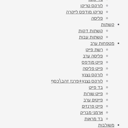
לורקס טריקו
טריקו מודפס לייקרה
פליסה
קשתות
קשתות דקות
קשתות עבות
מטפחות ערב
רשת פייט
פליסה ערב
פייט מודפס
פייט פליסה
לורקס נצנץ
לורקס נצנץ+פרנז זהב\כסף
בד פייט
פייט שורות
פייטים ערב
פייט פרנזים
ארמני מבריק
בד מראות
משולבות