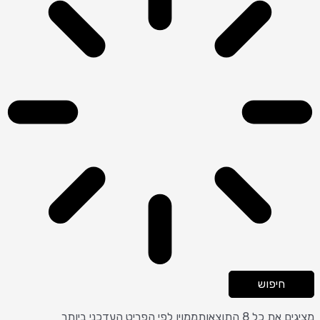
חיפוש
מציגים את כל ⁦8⁩ התוצאות
ממוין לפי הפריט העדכני ביותר