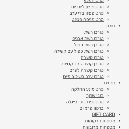
סרט הפלא
סרט פפיון ליום יום
סרט פפיון בדי ערב
סרט מניפה פטנט
טורבן
טורבן רשת
טורבן רשת אבנים
טורבן רשת כפול
טורבן רשת כפול עם קשירה
טורבן קשירה
טורבן קשירה בד קטיפה
טורבן קשירה לערב
טורבן ערב בשילוב פייט
נפחים
סרט מונע החלקה
בובי שרוך
סרט נפח בובי בייגלה
ברטון פרמיום
GIFT CARD
מטפחות רקומות
מטפחות מרובעות