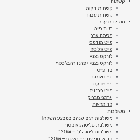
קשתות
קשתות דקות
קשתות עבות
מטפחות ערב
רשת פייט
פליסה ערב
פייט מודפס
פייט פליסה
לורקס נצנץ
לורקס נצנץ+פרנז זהב\כסף
בד פייט
פייט שורות
פייטים ערב
פייט פרנזים
ארמני מבריק
בד מראות
משולבות
משולבות דגם שנהב במבצע השקה!
משולבת פליסה גאומטרי
משולבות לימונצ'לו – 120₪
בד ארמני עם פייט איקס – 120₪