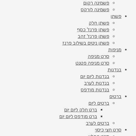
פשמינה רקום
פשמינה לורקס
פשתן
פשתן חלק
פשתן פרנז' כסף
פשתן פרנז' זהב
פשתן ניטים בשילוב פרנז
מניפות
סרט מניפה
סרט מניפה פטנט
בנדנות
בנדנות ליום יום
בנדנות לערב
בנדנות מודפס
ברטים
ברטים ליום
ברט חלק ליום יום
ברט מודפס ליום יום
ברטים לערב
סרט חצי כיסוי