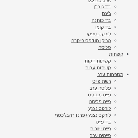
בד גובלן
ג'ינס
בד כותנה
בד קומו
לורקס טריקו
טריקו מודפס לייקרה
פליסה
קשתות
קשתות דקות
קשתות עבות
מטפחות ערב
רשת פייט
פליסה ערב
פייט מודפס
פייט פליסה
לורקס נצנץ
לורקס נצנץ+פרנז זהב\כסף
בד פייט
פייט שורות
פייטים ערב