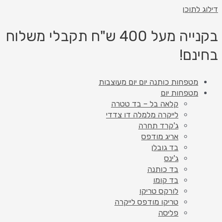
דילוג לתוכן
בקנייה מעל 400 ש"ח תקבלי משלוח
בחינם!
מטפחות כותנה יום יום מעוצבות
מטפחות יום
קלאה בל – בד טטרה
לייקרה מלמלה דו צדדי
ג'קרד תחרה
אריג מודפס
בד גובלן
ג'ינס
בד כותנה
בד קומו
לורקס טריקו
טריקו מודפס לייקרה
פליסה