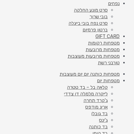
נפחים
סרט מונע החלקה
בובי שרוך
סרט נפח בובי בייגלה
ברטון פרמיום
GIFT CARD
מטפחות רקומות
מטפחות מרובעות
מטפחות מרובעות מעוצבות
טורבני רשת
מטפחות כותנה יום יום מעוצבות
מטפחות יום
קלאה בל – בד טטרה
לייקרה מלמלה דו צדדי
ג'קרד תחרה
אריג מודפס
בד גובלן
ג'ינס
בד כותנה
בד קומו