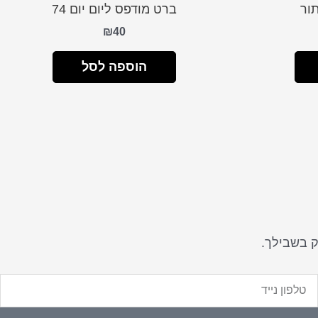
ור
ברט מודפס ליום יום 74
₪
40
הוספה לסל
ק בשבילך.
לפון
ייד