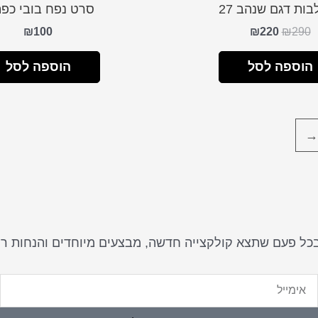
ות דגם שנהב 27
סרט נפח בובי כפת
היה:
הוא:
₪220.
₪290.
₪
100
₪
220
₪
290
הוספה לסל
הוספה לסל
בכל פעם שתצא קולקצייה חדשה, מבצעים מיוחדים והנחות ר
ימייל
ט
נ