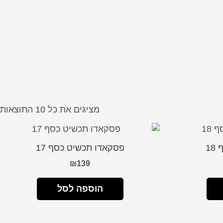
מ
ל
מציגים את כל ⁦10⁩ התוצאות
ה
ה
ב
1
פסקאדו תכשיט כסף 17
₪
139
הוספה לסל