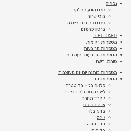
נפחים
סרט מונע החלקה
בובי שרוך
סרט נפח בובי בייגלה
ברטון פרמיום
GIFT CARD
מטפחות רקומות
מטפחות מרובעות
מטפחות מרובעות מעוצבות
טורבני רשת
מטפחות כותנה יום יום מעוצבות
מטפחות יום
קלאה בל – בד טטרה
לייקרה מלמלה דו צדדי
ג'קרד תחרה
אריג מודפס
בד גובלן
ג'ינס
בד כותנה
בד קומו