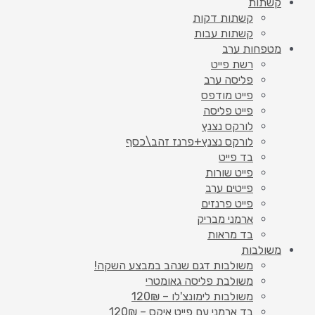
קשתות
קשתות דקות
קשתות עבות
מטפחות ערב
רשת פייט
פליסה ערב
פייט מודפס
פייט פליסה
לורקס נצנץ
לורקס נצנץ+פרנז זהב\כסף
בד פייט
פייט שורות
פייטים ערב
פייט פרנזים
ארמני מבריק
בד מראות
משולבות
משולבות דגם שנהב במבצע השקה!
משולבת פליסה גאומטרי
משולבות לימונצ'לו – 120₪
בד ארמני עם פייט איקס – 120₪