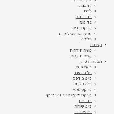
בד גובלן
ג'ינס
בד כותנה
בד קומו
לורקס טריקו
טריקו מודפס לייקרה
פליסה
קשתות
קשתות דקות
קשתות עבות
מטפחות ערב
רשת פייט
פליסה ערב
פייט מודפס
פייט פליסה
לורקס נצנץ
לורקס נצנץ+פרנז זהב\כסף
בד פייט
פייט שורות
פייטים ערב