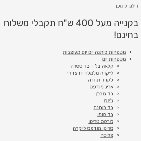
דילוג לתוכן
בקנייה מעל 400 ש"ח תקבלי משלוח
בחינם!
מטפחות כותנה יום יום מעוצבות
מטפחות יום
קלאה בל – בד טטרה
לייקרה מלמלה דו צדדי
ג'קרד תחרה
אריג מודפס
בד גובלן
ג'ינס
בד כותנה
בד קומו
לורקס טריקו
טריקו מודפס לייקרה
פליסה