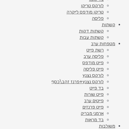
לורקס טריקו
טריקו מודפס לייקרה
פליסה
קשתות
קשתות דקות
קשתות עבות
מטפחות ערב
רשת פייט
פליסה ערב
פייט מודפס
פייט פליסה
לורקס נצנץ
לורקס נצנץ+פרנז זהב\כסף
בד פייט
פייט שורות
פייטים ערב
פייט פרנזים
ארמני מבריק
בד מראות
משולבות