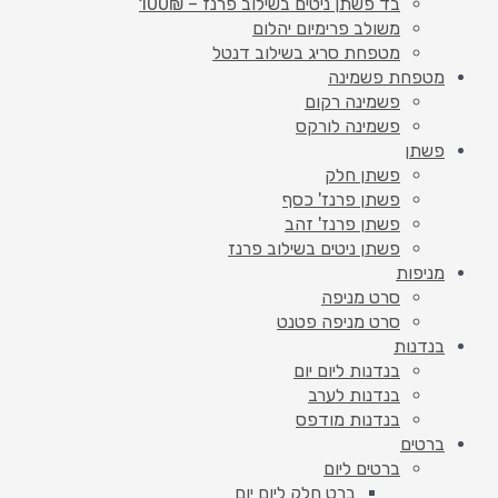
בד פשתן ניטים בשילוב פרנז – 100₪
משולב פרימיום יהלום
מטפחת סריג בשילוב דנטל
מטפחת פשמינה
פשמינה רקום
פשמינה לורקס
פשתן
פשתן חלק
פשתן פרנז' כסף
פשתן פרנז' זהב
פשתן ניטים בשילוב פרנז
מניפות
סרט מניפה
סרט מניפה פטנט
בנדנות
בנדנות ליום יום
בנדנות לערב
בנדנות מודפס
ברטים
ברטים ליום
ברט חלק ליום יום