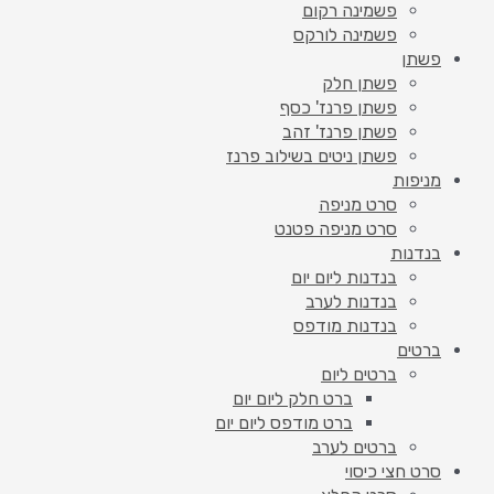
פשמינה רקום
פשמינה לורקס
פשתן
פשתן חלק
פשתן פרנז' כסף
פשתן פרנז' זהב
פשתן ניטים בשילוב פרנז
מניפות
סרט מניפה
סרט מניפה פטנט
בנדנות
בנדנות ליום יום
בנדנות לערב
בנדנות מודפס
ברטים
ברטים ליום
ברט חלק ליום יום
ברט מודפס ליום יום
ברטים לערב
סרט חצי כיסוי