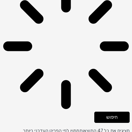
חיפוש
מציגים את כל ⁦47⁩ התוצאות
ממוין לפי הפריט העדכני ביותר