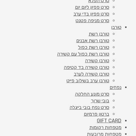
סרט הפלא
סרט פפיון ליום יום
סרט פפיון בדי ערב
סרט מניפה פטנט
טורבן
טורבן רשת
טורבן רשת אבנים
טורבן רשת כפול
טורבן רשת כפול עם קשירה
טורבן קשירה
טורבן קשירה בד קטיפה
טורבן קשירה לערב
טורבן ערב בשילוב פייט
נפחים
סרט מונע החלקה
בובי שרוך
סרט נפח בובי בייגלה
ברטון פרמיום
GIFT CARD
מטפחות רקומות
מטפחות מרובעות