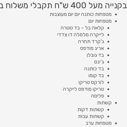
ילוג
Product
Product
בקנייה מעל 400 ש"ח תקבלי משלוח בחינם!
תוכן
searc
searc
מטפחות כותנה יום יום מעוצבות
מטפחות יום
קלאה בל – בד טטרה
לייקרה מלמלה דו צדדי
ג'קרד תחרה
אריג מודפס
בד גובלן
ג'ינס
בד כותנה
בד קומו
לורקס טריקו
טריקו מודפס לייקרה
פליסה
קשתות
קשתות דקות
קשתות עבות
מטפחות ערב