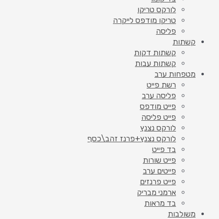
לורקס טריקו
טריקו מודפס לייקרה
פליסה
קשתות
קשתות דקות
קשתות עבות
מטפחות ערב
רשת פייט
פליסה ערב
פייט מודפס
פייט פליסה
לורקס נצנץ
לורקס נצנץ+פרנז זהב\כסף
בד פייט
פייט שורות
פייטים ערב
פייט פרנזים
ארמני מבריק
בד מראות
משולבות