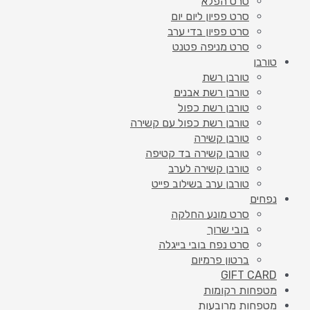
סרט הפלא
סרט פפיון ליום יום
סרט פפיון בדי ערב
סרט מניפה פטנט
טורבן
טורבן רשת
טורבן רשת אבנים
טורבן רשת כפול
טורבן רשת כפול עם קשירה
טורבן קשירה
טורבן קשירה בד קטיפה
טורבן קשירה לערב
טורבן ערב בשילוב פייט
נפחים
סרט מונע החלקה
בובי שרוך
סרט נפח בובי בייגלה
ברטון פרמיום
GIFT CARD
מטפחות רקומות
מטפחות מרובעות