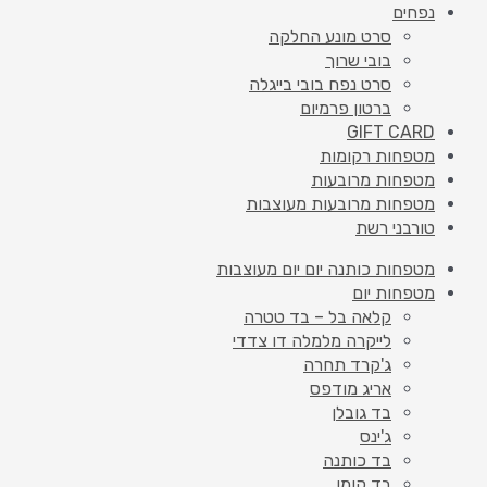
נפחים
סרט מונע החלקה
בובי שרוך
סרט נפח בובי בייגלה
ברטון פרמיום
GIFT CARD
מטפחות רקומות
מטפחות מרובעות
מטפחות מרובעות מעוצבות
טורבני רשת
מטפחות כותנה יום יום מעוצבות
מטפחות יום
קלאה בל – בד טטרה
לייקרה מלמלה דו צדדי
ג'קרד תחרה
אריג מודפס
בד גובלן
ג'ינס
בד כותנה
בד קומו