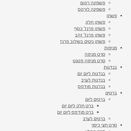
פשמינה רקום
פשמינה לורקס
פשתן
פשתן חלק
פשתן פרנז' כסף
פשתן פרנז' זהב
פשתן ניטים בשילוב פרנז
מניפות
סרט מניפה
סרט מניפה פטנט
בנדנות
בנדנות ליום יום
בנדנות לערב
בנדנות מודפס
ברטים
ברטים ליום
ברט חלק ליום יום
ברט מודפס ליום יום
ברטים לערב
סרט חצי כיסוי