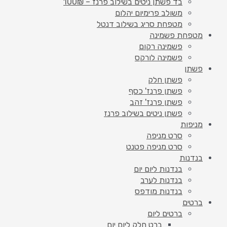
בד פשתן ניטים בשילוב פרנז – 100₪
משולב פרימיום יהלום
מטפחת סריג בשילוב דנטל
מטפחת פשמינה
פשמינה רקום
פשמינה לורקס
פשתן
פשתן חלק
פשתן פרנז' כסף
פשתן פרנז' זהב
פשתן ניטים בשילוב פרנז
מניפות
סרט מניפה
סרט מניפה פטנט
בנדנות
בנדנות ליום יום
בנדנות לערב
בנדנות מודפס
ברטים
ברטים ליום
ברט חלק ליום יום