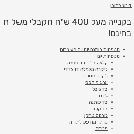
דילוג לתוכן
בקנייה מעל 400 ש"ח תקבלי משלוח
בחינם!
מטפחות כותנה יום יום מעוצבות
מטפחות יום
קלאה בל – בד טטרה
לייקרה מלמלה דו צדדי
ג'קרד תחרה
אריג מודפס
בד גובלן
ג'ינס
בד כותנה
בד קומו
לורקס טריקו
טריקו מודפס לייקרה
פליסה