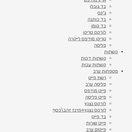
בד גובלן
ג'ינס
בד כותנה
בד קומו
לורקס טריקו
טריקו מודפס לייקרה
פליסה
קשתות
קשתות דקות
קשתות עבות
מטפחות ערב
רשת פייט
פליסה ערב
פייט מודפס
פייט פליסה
לורקס נצנץ
לורקס נצנץ+פרנז זהב\כסף
בד פייט
פייט שורות
פייטים ערב