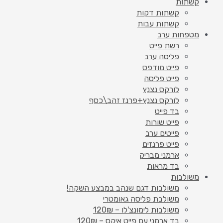
קשתות
קשתות דקות
קשתות עבות
מטפחות ערב
רשת פייט
פליסה ערב
פייט מודפס
פייט פליסה
לורקס נצנץ
לורקס נצנץ+פרנז זהב\כסף
בד פייט
פייט שורות
פייטים ערב
פייט פרנזים
ארמני מבריק
בד מראות
משולבות
משולבות דגם שנהב במבצע השקה!
משולבת פליסה גאומטרי
משולבות לימונצ'לו – 120₪
בד ארמני עם פייט איקס – 120₪