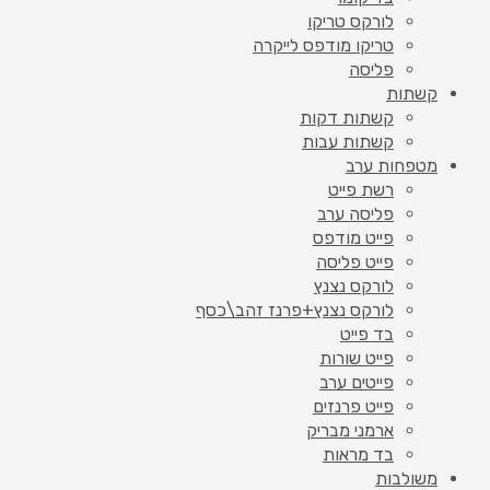
לורקס טריקו
טריקו מודפס לייקרה
פליסה
קשתות
קשתות דקות
קשתות עבות
מטפחות ערב
רשת פייט
פליסה ערב
פייט מודפס
פייט פליסה
לורקס נצנץ
לורקס נצנץ+פרנז זהב\כסף
בד פייט
פייט שורות
פייטים ערב
פייט פרנזים
ארמני מבריק
בד מראות
משולבות