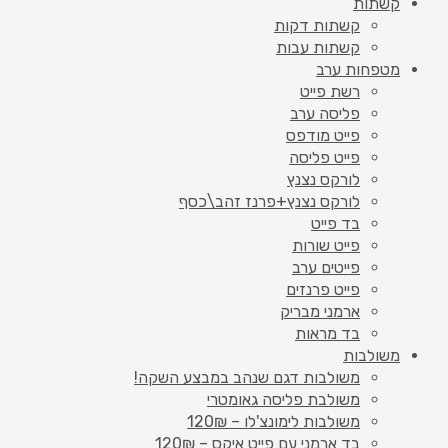
קשתות
קשתות דקות
קשתות עבות
מטפחות ערב
רשת פייט
פליסה ערב
פייט מודפס
פייט פליסה
לורקס נצנץ
לורקס נצנץ+פרנז זהב\כסף
בד פייט
פייט שורות
פייטים ערב
פייט פרנזים
ארמני מבריק
בד מראות
משולבות
משולבות דגם שנהב במבצע השקה!
משולבת פליסה גאומטרי
משולבות לימונצ'לו – 120₪
בד ארמני עם פייט איקס – 120₪