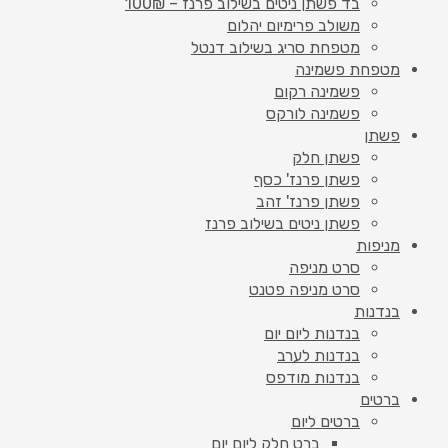
בד פשתן ניטים בשילוב פרנז – 100₪
משולב פרימיום יהלום
מטפחת סריג בשילוב דנטל
מטפחת פשמינה
פשמינה רקום
פשמינה לורקס
פשתן
פשתן חלק
פשתן פרנז' כסף
פשתן פרנז' זהב
פשתן ניטים בשילוב פרנז
מניפות
סרט מניפה
סרט מניפה פטנט
בנדנות
בנדנות ליום יום
בנדנות לערב
בנדנות מודפס
ברטים
ברטים ליום
ברט חלק ליום יום