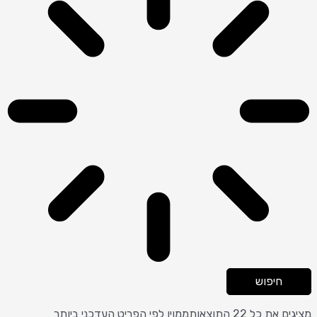
חיפוש
מציגים את כל ⁦22⁩ התוצאות
ממוין לפי הפריט העדכני ביותר