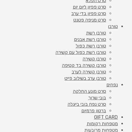
סרט הפלא
סרט פפיון ליום יום
סרט פפיון בדי ערב
סרט מניפה פטנט
טורבן
טורבן רשת
טורבן רשת אבנים
טורבן רשת כפול
טורבן רשת כפול עם קשירה
טורבן קשירה
טורבן קשירה בד קטיפה
טורבן קשירה לערב
טורבן ערב בשילוב פייט
נפחים
סרט מונע החלקה
בובי שרוך
סרט נפח בובי בייגלה
ברטון פרמיום
GIFT CARD
מטפחות רקומות
מטפחות מרובעות