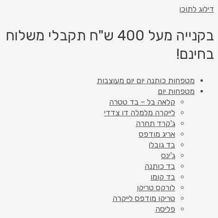
דילוג לתוכן
בקנייה מעל 400 ש"ח תקבלי משלוח
בחינם!
מטפחות כותנה יום יום מעוצבות
מטפחות יום
קלאה בל – בד טטרה
לייקרה מלמלה דו צדדי
ג'קרד תחרה
אריג מודפס
בד גובלן
ג'ינס
בד כותנה
בד קומו
לורקס טריקו
טריקו מודפס לייקרה
פליסה