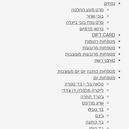
נפחים
סרט מונע החלקה
בובי שרוך
סרט נפח בובי בייגלה
ברטון פרמיום
GIFT CARD
מטפחות רקומות
מטפחות מרובעות
מטפחות מרובעות מעוצבות
טורבני רשת
מטפחות כותנה יום יום מעוצבות
מטפחות יום
קלאה בל – בד טטרה
לייקרה מלמלה דו צדדי
ג'קרד תחרה
אריג מודפס
בד גובלן
ג'ינס
בד כותנה
בד קומו