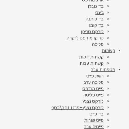
בד גובלן
ג'ינס
בד כותנה
בד קומו
לורקס טריקו
טריקו מודפס לייקרה
פליסה
קשתות
קשתות דקות
קשתות עבות
מטפחות ערב
רשת פייט
פליסה ערב
פייט מודפס
פייט פליסה
לורקס נצנץ
לורקס נצנץ+פרנז זהב\כסף
בד פייט
פייט שורות
פייטים ערב