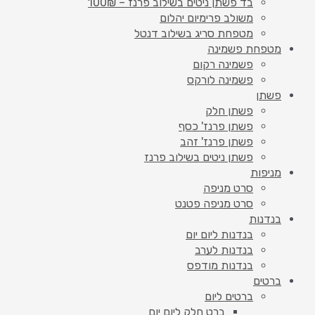
בד פשתן ניטים בשילוב פרנז – 100₪
משולב פרימיום יהלום
מטפחת סריג בשילוב דנטל
מטפחת פשמינה
פשמינה רקום
פשמינה לורקס
פשתן
פשתן חלק
פשתן פרנז' כסף
פשתן פרנז' זהב
פשתן ניטים בשילוב פרנז
מניפות
סרט מניפה
סרט מניפה פטנט
בנדנות
בנדנות ליום יום
בנדנות לערב
בנדנות מודפס
ברטים
ברטים ליום
ברט חלק ליום יום