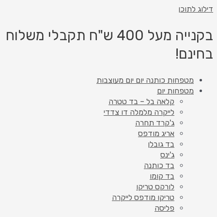
דילוג לתוכן
בקנייה מעל 400 ש"ח תקבלי משלוח
בחינם!
מטפחות כותנה יום יום מעוצבות
מטפחות יום
קלאה בל – בד טטרה
לייקרה מלמלה דו צדדי
ג'קרד תחרה
אריג מודפס
בד גובלן
ג'ינס
בד כותנה
בד קומו
לורקס טריקו
טריקו מודפס לייקרה
פליסה