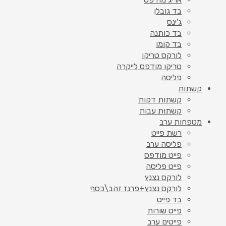
בד גובלן
ג'ינס
בד כותנה
בד קומו
לורקס טריקו
טריקו מודפס לייקרה
פליסה
קשתות
קשתות דקות
קשתות עבות
מטפחות ערב
רשת פייט
פליסה ערב
פייט מודפס
פייט פליסה
לורקס נצנץ
לורקס נצנץ+פרנז זהב\כסף
בד פייט
פייט שורות
פייטים ערב