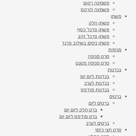
פשמינה רקום
פשמינה לורקס
פשתן
פשתן חלק
פשתן פרנז' כסף
פשתן פרנז' זהב
פשתן ניטים בשילוב פרנז
מניפות
סרט מניפה
סרט מניפה פטנט
בנדנות
בנדנות ליום יום
בנדנות לערב
בנדנות מודפס
ברטים
ברטים ליום
ברט חלק ליום יום
ברט מודפס ליום יום
ברטים לערב
סרט חצי כיסוי