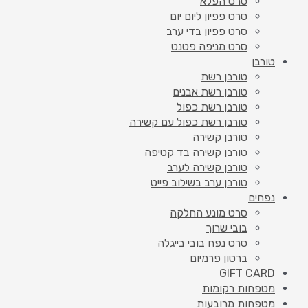
סרט הפלא
סרט פפיון ליום יום
סרט פפיון בדי ערב
סרט מניפה פטנט
טורבן
טורבן רשת
טורבן רשת אבנים
טורבן רשת כפול
טורבן רשת כפול עם קשירה
טורבן קשירה
טורבן קשירה בד קטיפה
טורבן קשירה לערב
טורבן ערב בשילוב פייט
נפחים
סרט מונע החלקה
בובי שרוך
סרט נפח בובי בייגלה
ברטון פרמיום
GIFT CARD
מטפחות רקומות
מטפחות מרובעות