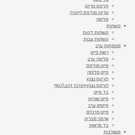
לורקס טריקו
טריקו מודפס לייקרה
פליסה
קשתות
קשתות דקות
קשתות עבות
מטפחות ערב
רשת פייט
פליסה ערב
פייט מודפס
פייט פליסה
לורקס נצנץ
לורקס נצנץ+פרנז זהב\כסף
בד פייט
פייט שורות
פייטים ערב
פייט פרנזים
ארמני מבריק
בד מראות
משולבות