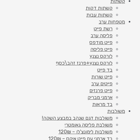
קשתות
קשתות דקות
קשתות עבות
מטפחות ערב
רשת פייט
פליסה ערב
פייט מודפס
פייט פליסה
לורקס נצנץ
לורקס נצנץ+פרנז זהב\כסף
בד פייט
פייט שורות
פייטים ערב
פייט פרנזים
ארמני מבריק
בד מראות
משולבות
משולבות דגם שנהב במבצע השקה!
משולבת פליסה גאומטרי
משולבות לימונצ'לו – 120₪
בד ארמני עם פייט איקס – 120₪