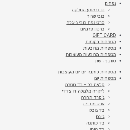
נפחים
סרט מונע החלקה
בובי שרוך
סרט נפח בובי בייגלה
ברטון פרמיום
GIFT CARD
מטפחות רקומות
מטפחות מרובעות
מטפחות מרובעות מעוצבות
טורבני רשת
מטפחות כותנה יום יום מעוצבות
מטפחות יום
קלאה בל – בד טטרה
לייקרה מלמלה דו צדדי
ג'קרד תחרה
אריג מודפס
בד גובלן
ג'ינס
בד כותנה
בד קומו