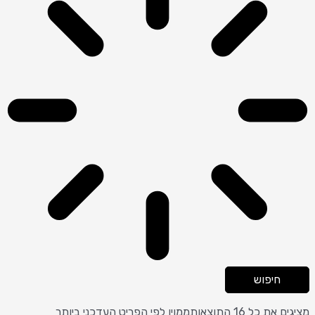
חיפוש
מציגים את כל ⁦16⁩ התוצאות
ממוין לפי הפריט העדכני ביותר