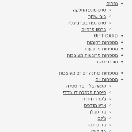
נפחים
סרט מונע החלקה
בובי שרוך
סרט נפח בובי בייגלה
ברטון פרמיום
GIFT CARD
מטפחות רקומות
מטפחות מרובעות
מטפחות מרובעות מעוצבות
טורבני רשת
מטפחות כותנה יום יום מעוצבות
מטפחות יום
קלאה בל – בד טטרה
לייקרה מלמלה דו צדדי
ג'קרד תחרה
אריג מודפס
בד גובלן
ג'ינס
בד כותנה
בד קומו