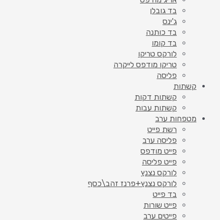
בד גובלן
ג'ינס
בד כותנה
בד קומו
לורקס טריקו
טריקו מודפס לייקרה
פליסה
קשתות
קשתות דקות
קשתות עבות
מטפחות ערב
רשת פייט
פליסה ערב
פייט מודפס
פייט פליסה
לורקס נצנץ
לורקס נצנץ+פרנז זהב\כסף
בד פייט
פייט שורות
פייטים ערב