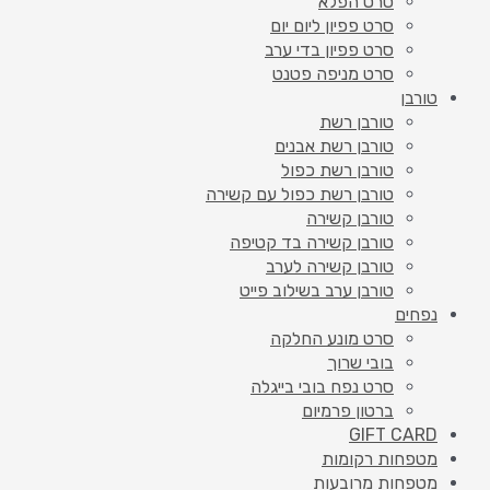
סרט הפלא
סרט פפיון ליום יום
סרט פפיון בדי ערב
סרט מניפה פטנט
טורבן
טורבן רשת
טורבן רשת אבנים
טורבן רשת כפול
טורבן רשת כפול עם קשירה
טורבן קשירה
טורבן קשירה בד קטיפה
טורבן קשירה לערב
טורבן ערב בשילוב פייט
נפחים
סרט מונע החלקה
בובי שרוך
סרט נפח בובי בייגלה
ברטון פרמיום
GIFT CARD
מטפחות רקומות
מטפחות מרובעות