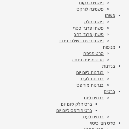
פשמינה רקום
פשמינה לורקס
פשתן
פשתן חלק
פשתן פרנז' כסף
פשתן פרנז' זהב
פשתן ניטים בשילוב פרנז
מניפות
סרט מניפה
סרט מניפה פטנט
בנדנות
בנדנות ליום יום
בנדנות לערב
בנדנות מודפס
ברטים
ברטים ליום
ברט חלק ליום יום
ברט מודפס ליום יום
ברטים לערב
סרט חצי כיסוי