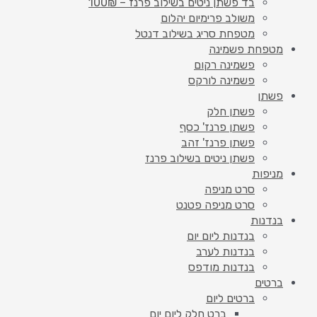
בד פשתן ניטים בשילוב פרנז – 100₪
משולב פרימיום יהלום
מטפחת סריג בשילוב דנטל
מטפחת פשמינה
פשמינה רקום
פשמינה לורקס
פשתן
פשתן חלק
פשתן פרנז' כסף
פשתן פרנז' זהב
פשתן ניטים בשילוב פרנז
מניפות
סרט מניפה
סרט מניפה פטנט
בנדנות
בנדנות ליום יום
בנדנות לערב
בנדנות מודפס
ברטים
ברטים ליום
ברט חלק ליום יום