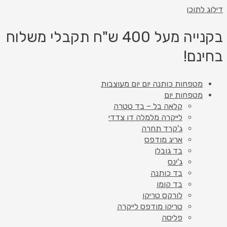
דילוג לתוכן
בקנייה מעל 400 ש"ח תקבלי משלוח
בחינם!
מטפחות כותנה יום יום מעוצבות
מטפחות יום
קלאה בל – בד טטרה
לייקרה מלמלה דו צדדי
ג'קרד תחרה
אריג מודפס
בד גובלן
ג'ינס
בד כותנה
בד קומו
לורקס טריקו
טריקו מודפס לייקרה
פליסה