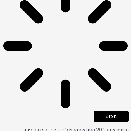
חיפוש
מציגים את כל ⁦20⁩ התוצאות
ממוין לפי הפריט העדכני ביותר