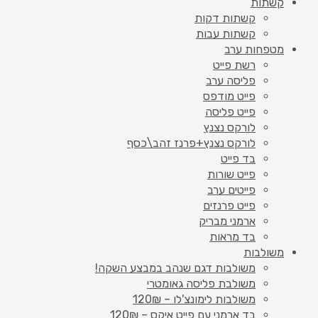
קשתות
קשתות דקות
קשתות עבות
מטפחות ערב
רשת פייט
פליסה ערב
פייט מודפס
פייט פליסה
לורקס נצנץ
לורקס נצנץ+פרנז זהב\כסף
בד פייט
פייט שורות
פייטים ערב
פייט פרנזים
ארמני מבריק
בד מראות
משולבות
משולבות דגם שנהב במבצע השקה!
משולבת פליסה גאומטרי
משולבות לימונצ'לו – 120₪
בד ארמני עם פייט איקס – 120₪