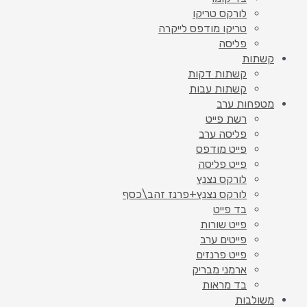
לורקס טריקו
טריקו מודפס לייקרה
פליסה
קשתות
קשתות דקות
קשתות עבות
מטפחות ערב
רשת פייט
פליסה ערב
פייט מודפס
פייט פליסה
לורקס נצנץ
לורקס נצנץ+פרנז זהב\כסף
בד פייט
פייט שורות
פייטים ערב
פייט פרנזים
ארמני מבריק
בד מראות
משולבות