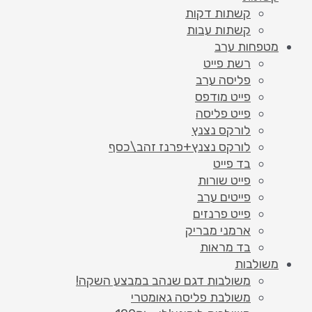
קשתות דקות
קשתות עבות
מטפחות ערב
רשת פייט
פליסה ערב
פייט מודפס
פייט פליסה
לורקס נצנץ
לורקס נצנץ+פרנז זהב\כסף
בד פייט
פייט שורות
פייטים ערב
פייט פרנזים
ארמני מבריק
בד מראות
משולבות
משולבות דגם שנהב במבצע השקה!
משולבת פליסה גאומטרי