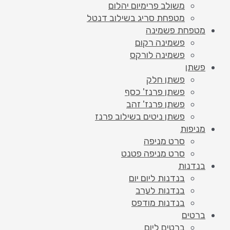
משולב פרימיום יהלום
מטפחת סריג בשילוב דנטל
מטפחת פשמינה
פשמינה רקום
פשמינה לורקס
פשתן
פשתן חלק
פשתן פרנז' כסף
פשתן פרנז' זהב
פשתן ניטים בשילוב פרנז
מניפות
סרט מניפה
סרט מניפה פטנט
בנדנות
בנדנות ליום יום
בנדנות לערב
בנדנות מודפס
ברטים
ברטים ליום