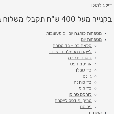
דילוג לתוכן
בקנייה מעל 400 ש"ח תקבלי משלוח בחינם!
מטפחות כותנה יום יום מעוצבות
מטפחות יום
קלאה בל – בד טטרה
לייקרה מלמלה דו צדדי
ג'קרד תחרה
אריג מודפס
בד גובלן
ג'ינס
בד כותנה
בד קומו
לורקס טריקו
טריקו מודפס לייקרה
פליסה
קשתות