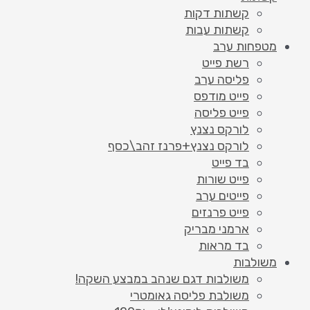
קשתות דקות
קשתות עבות
מטפחות ערב
רשת פייט
פליסה ערב
פייט מודפס
פייט פליסה
לורקס נצנץ
לורקס נצנץ+פרנז זהב\כסף
בד פייט
פייט שורות
פייטים ערב
פייט פרנזים
ארמני מבריק
בד מראות
משולבות
משולבות דגם שנהב במבצע השקה!
משולבת פליסה גאומטרי