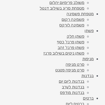
משולב פרימיום יהלום
מטפחת סריג בשילוב דנטל
מטפחת פשמינה
פשמינה רקום
פשמינה לורקס
פשתן
פשתן חלק
פשתן פרנז' כסף
פשתן פרנז' זהב
פשתן ניטים בשילוב פרנז
מניפות
סרט מניפה
סרט מניפה פטנט
בנדנות
בנדנות ליום יום
בנדנות לערב
בנדנות מודפס
ברטים
ברטים ליום