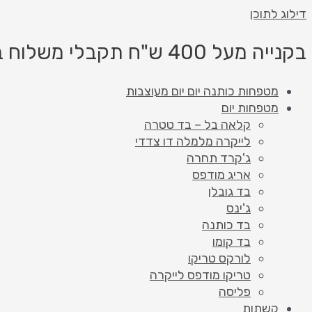
דילוג לתוכן
בקנייה מעל 400 ש"ח תקבלי משלוח בחינם!
מטפחות כותנה יום יום מעוצבות
מטפחות יום
קלאה בל – בד טטרה
לייקרה מלמלה דו צדדי
ג'קרד תחרה
אריג מודפס
בד גובלן
ג'ינס
בד כותנה
בד קומו
לורקס טריקו
טריקו מודפס לייקרה
פליסה
קשתות