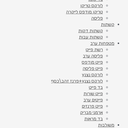
לורקס טריקו
טריקו מודפס לייקרה
פליסה
קשתות
קשתות דקות
קשתות עבות
מטפחות ערב
רשת פייט
פליסה ערב
פייט מודפס
פייט פליסה
לורקס נצנץ
לורקס נצנץ+פרנז זהב\כסף
בד פייט
פייט שורות
פייטים ערב
פייט פרנזים
ארמני מבריק
בד מראות
משולבות