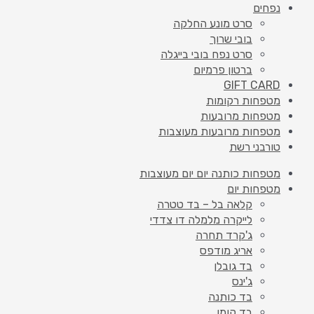
נפחים
סרט מונע החלקה
בובי שרוך
סרט נפח בובי בייגלה
ברטון פרמיום
GIFT CARD
מטפחות רקומות
מטפחות מרובעות
מטפחות מרובעות מעוצבות
טורבני רשת
מטפחות כותנה יום יום מעוצבות
מטפחות יום
קלאה בל – בד טטרה
לייקרה מלמלה דו צדדי
ג'קרד תחרה
אריג מודפס
בד גובלן
ג'ינס
בד כותנה
בד קומו