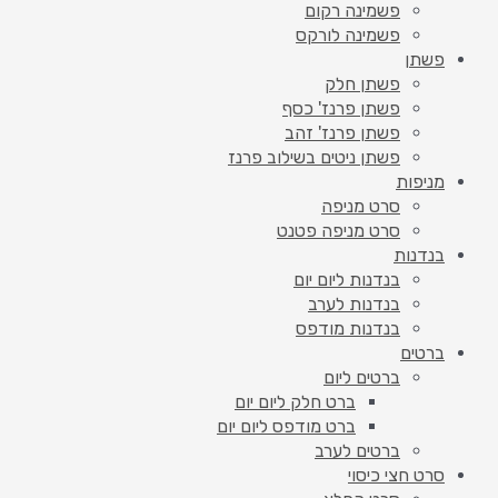
פשמינה רקום
פשמינה לורקס
פשתן
פשתן חלק
פשתן פרנז' כסף
פשתן פרנז' זהב
פשתן ניטים בשילוב פרנז
מניפות
סרט מניפה
סרט מניפה פטנט
בנדנות
בנדנות ליום יום
בנדנות לערב
בנדנות מודפס
ברטים
ברטים ליום
ברט חלק ליום יום
ברט מודפס ליום יום
ברטים לערב
סרט חצי כיסוי