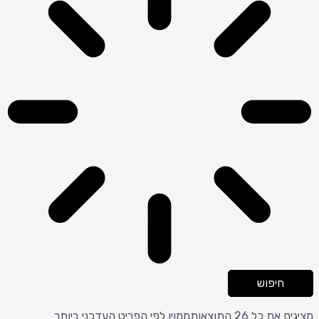
חיפוש
מציגים את כל ⁦26⁩ התוצאות
ממוין לפי הפריט העדכני ביותר