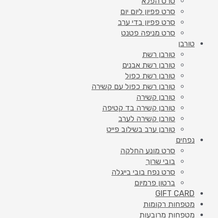
סרט הפלא
סרט פפיון ליום יום
סרט פפיון בדי ערב
סרט מניפה פטנט
טורבן
טורבן רשת
טורבן רשת אבנים
טורבן רשת כפול
טורבן רשת כפול עם קשירה
טורבן קשירה
טורבן קשירה בד קטיפה
טורבן קשירה לערב
טורבן ערב בשילוב פייט
נפחים
סרט מונע החלקה
בובי שרוך
סרט נפח בובי בייגלה
ברטון פרמיום
GIFT CARD
מטפחות רקומות
מטפחות מרובעות