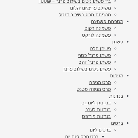
בד פשתן ניטים בשילוב פרנז – 100₪
משולב פרימיום יהלום
מטפחת סריג בשילוב דנטל
מטפחת פשמינה
פשמינה רקום
פשמינה לורקס
פשתן
פשתן חלק
פשתן פרנז' כסף
פשתן פרנז' זהב
פשתן ניטים בשילוב פרנז
מניפות
סרט מניפה
סרט מניפה פטנט
בנדנות
בנדנות ליום יום
בנדנות לערב
בנדנות מודפס
ברטים
ברטים ליום
ברט חלק ליום יום