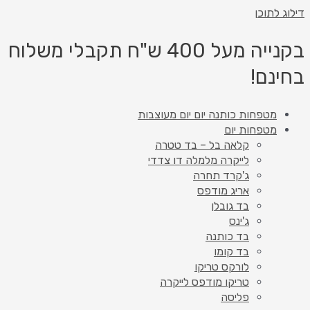
דילוג לתוכן
בקנייה מעל 400 ש"ח תקבלי משלוח
בחינם!
מטפחות כותנה יום יום מעוצבות
מטפחות יום
קלאה בל – בד טטרה
לייקרה מלמלה דו צדדי
ג'קרד תחרה
אריג מודפס
בד גובלן
ג'ינס
בד כותנה
בד קומו
לורקס טריקו
טריקו מודפס לייקרה
פליסה