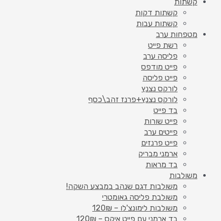
קשתות
קשתות דקות
קשתות עבות
מטפחות ערב
רשת פייט
פליסה ערב
פייט מודפס
פייט פליסה
לורקס נצנץ
לורקס נצנץ+פרנז זהב\כסף
בד פייט
פייט שורות
פייטים ערב
פייט פרנזים
ארמני מבריק
בד מראות
משולבות
משולבות דגם שנהב במבצע השקה!
משולבת פליסה גאומטרי
משולבות לימונצ'לו – 120₪
בד ארמני עם פייט איקס – 120₪