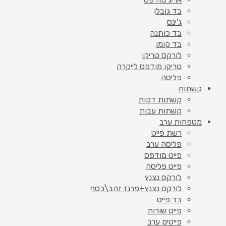
בד גובלן
ג'ינס
בד כותנה
בד קומו
לורקס טריקו
טריקו מודפס לייקרה
פליסה
קשתות
קשתות דקות
קשתות עבות
מטפחות ערב
רשת פייט
פליסה ערב
פייט מודפס
פייט פליסה
לורקס נצנץ
לורקס נצנץ+פרנז זהב\כסף
בד פייט
פייט שורות
פייטים ערב