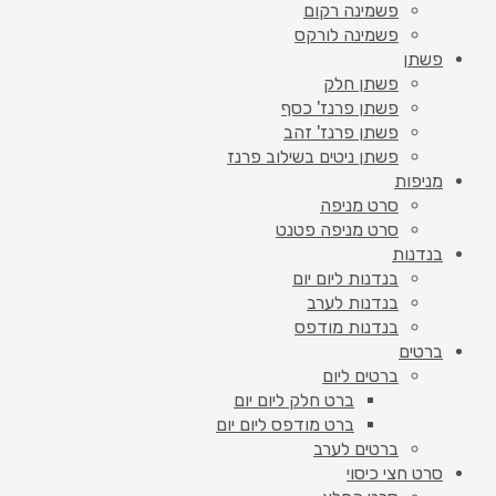
פשמינה רקום
פשמינה לורקס
פשתן
פשתן חלק
פשתן פרנז' כסף
פשתן פרנז' זהב
פשתן ניטים בשילוב פרנז
מניפות
סרט מניפה
סרט מניפה פטנט
בנדנות
בנדנות ליום יום
בנדנות לערב
בנדנות מודפס
ברטים
ברטים ליום
ברט חלק ליום יום
ברט מודפס ליום יום
ברטים לערב
סרט חצי כיסוי