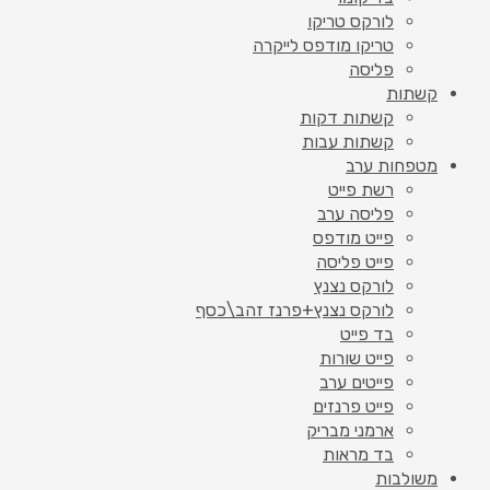
לורקס טריקו
טריקו מודפס לייקרה
פליסה
קשתות
קשתות דקות
קשתות עבות
מטפחות ערב
רשת פייט
פליסה ערב
פייט מודפס
פייט פליסה
לורקס נצנץ
לורקס נצנץ+פרנז זהב\כסף
בד פייט
פייט שורות
פייטים ערב
פייט פרנזים
ארמני מבריק
בד מראות
משולבות