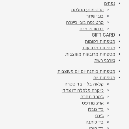
נפחים
סרט מונע החלקה
בובי שרוך
סרט נפח בובי בייגלה
ברטון פרמיום
GIFT CARD
מטפחות רקומות
מטפחות מרובעות
מטפחות מרובעות מעוצבות
טורבני רשת
מטפחות כותנה יום יום מעוצבות
מטפחות יום
קלאה בל – בד טטרה
לייקרה מלמלה דו צדדי
ג'קרד תחרה
אריג מודפס
בד גובלן
ג'ינס
בד כותנה
בד קומו