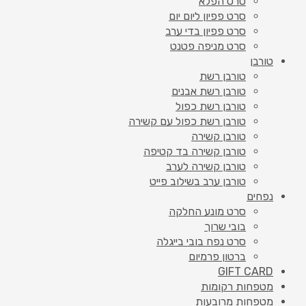
סרט הפלא
סרט פפיון ליום יום
סרט פפיון בדי ערב
סרט מניפה פטנט
טורבן
טורבן רשת
טורבן רשת אבנים
טורבן רשת כפול
טורבן רשת כפול עם קשירה
טורבן קשירה
טורבן קשירה בד קטיפה
טורבן קשירה לערב
טורבן ערב בשילוב פייט
נפחים
סרט מונע החלקה
בובי שרוך
סרט נפח בובי בייגלה
ברטון פרמיום
GIFT CARD
מטפחות רקומות
מטפחות מרובעות