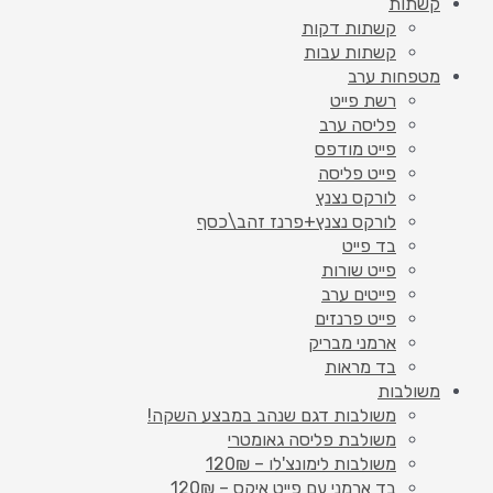
קשתות
קשתות דקות
קשתות עבות
מטפחות ערב
רשת פייט
פליסה ערב
פייט מודפס
פייט פליסה
לורקס נצנץ
לורקס נצנץ+פרנז זהב\כסף
בד פייט
פייט שורות
פייטים ערב
פייט פרנזים
ארמני מבריק
בד מראות
משולבות
משולבות דגם שנהב במבצע השקה!
משולבת פליסה גאומטרי
משולבות לימונצ'לו – 120₪
בד ארמני עם פייט איקס – 120₪