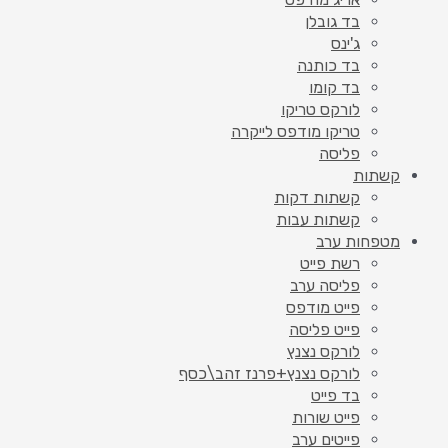
בד גובלן
ג'ינס
בד כותנה
בד קומו
לורקס טריקו
טריקו מודפס לייקרה
פליסה
קשתות
קשתות דקות
קשתות עבות
מטפחות ערב
רשת פייט
פליסה ערב
פייט מודפס
פייט פליסה
לורקס נצנץ
לורקס נצנץ+פרנז זהב\כסף
בד פייט
פייט שורות
פייטים ערב