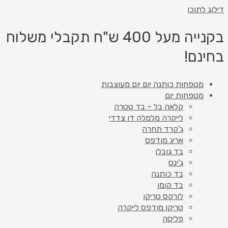
דילוג לתוכן
בקנייה מעל 400 ש"ח תקבלי משלוח
בחינם!
מטפחות כותנה יום יום מעוצבות
מטפחות יום
קלאה בל – בד טטרה
לייקרה מלמלה דו צדדי
ג'קרד תחרה
אריג מודפס
בד גובלן
ג'ינס
בד כותנה
בד קומו
לורקס טריקו
טריקו מודפס לייקרה
פליסה