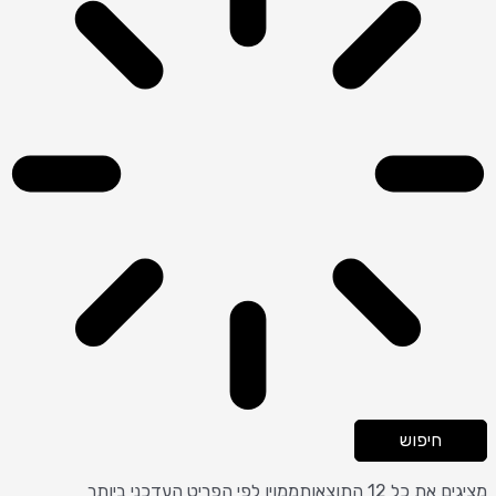
חיפוש
מציגים את כל ⁦12⁩ התוצאות
ממוין לפי הפריט העדכני ביותר