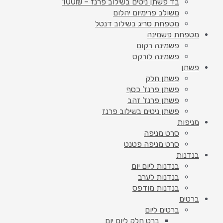
בד פשתן ניטים בשילוב פרנז – 100₪
משולב פרימיום יהלום
מטפחת סריג בשילוב דנטל
מטפחת פשמינה
פשמינה רקום
פשמינה לורקס
פשתן
פשתן חלק
פשתן פרנז' כסף
פשתן פרנז' זהב
פשתן ניטים בשילוב פרנז
מניפות
סרט מניפה
סרט מניפה פטנט
בנדנות
בנדנות ליום יום
בנדנות לערב
בנדנות מודפס
ברטים
ברטים ליום
ברט חלק ליום יום