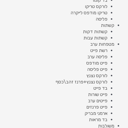
בד קומו
לורקס טריקו
טריקו מודפס לייקרה
פליסה
קשתות
קשתות דקות
קשתות עבות
מטפחות ערב
רשת פייט
פליסה ערב
פייט מודפס
פייט פליסה
לורקס נצנץ
לורקס נצנץ+פרנז זהב\כסף
בד פייט
פייט שורות
פייטים ערב
פייט פרנזים
ארמני מבריק
בד מראות
משולבות