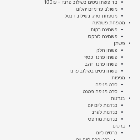
בד פשתן ניטים בשילוב פרנז – 100₪
משולב פרימיום יהלום
מטפחת סריג בשילוב דנטל
מטפחת פשמינה
פשמינה רקום
פשמינה לורקס
פשתן
פשתן חלק
פשתן פרנז' כסף
פשתן פרנז' זהב
פשתן ניטים בשילוב פרנז
מניפות
סרט מניפה
סרט מניפה פטנט
בנדנות
בנדנות ליום יום
בנדנות לערב
בנדנות מודפס
ברטים
ברטים ליום
ברט חלק ליום יום