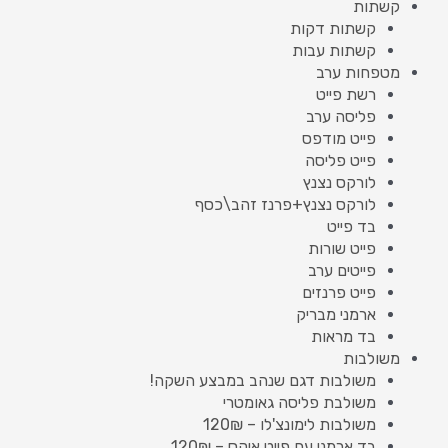
קשתות
קשתות דקות
קשתות עבות
מטפחות ערב
רשת פייט
פליסה ערב
פייט מודפס
פייט פליסה
לורקס נצנץ
לורקס נצנץ+פרנז זהב\כסף
בד פייט
פייט שורות
פייטים ערב
פייט פרנזים
ארמני מבריק
בד מראות
משולבות
משולבות דגם שנהב במבצע השקה!
משולבת פליסה גאומטרי
משולבות לימונצ'לו – 120₪
בד ארמני עם פייט איקס – 120₪