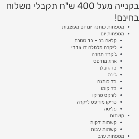
ילוג
Product
Product
בקנייה מעל 400 ש"ח תקבלי משלוח
תוכן
searc
searc
בחינם!
מטפחות כותנה יום יום מעוצבות
מטפחות יום
קלאה בל – בד טטרה
לייקרה מלמלה דו צדדי
ג'קרד תחרה
אריג מודפס
בד גובלן
ג'ינס
בד כותנה
בד קומו
לורקס טריקו
טריקו מודפס לייקרה
פליסה
קשתות
קשתות דקות
קשתות עבות
מטפחות ערב