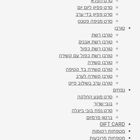
סרט הפלא
סרט פפיון ליום יום
סרט פפיון בדי ערב
סרט מניפה פטנט
טורבן
טורבן רשת
טורבן רשת אבנים
טורבן רשת כפול
טורבן רשת כפול עם קשירה
טורבן קשירה
טורבן קשירה בד קטיפה
טורבן קשירה לערב
טורבן ערב בשילוב פייט
נפחים
סרט מונע החלקה
בובי שרוך
סרט נפח בובי בייגלה
ברטון פרמיום
GIFT CARD
מטפחות רקומות
מטפחות מרובעות