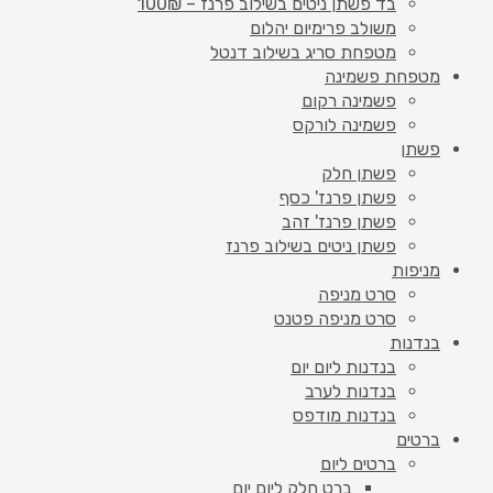
בד פשתן ניטים בשילוב פרנז – 100₪
משולב פרימיום יהלום
מטפחת סריג בשילוב דנטל
מטפחת פשמינה
פשמינה רקום
פשמינה לורקס
פשתן
פשתן חלק
פשתן פרנז' כסף
פשתן פרנז' זהב
פשתן ניטים בשילוב פרנז
מניפות
סרט מניפה
סרט מניפה פטנט
בנדנות
בנדנות ליום יום
בנדנות לערב
בנדנות מודפס
ברטים
ברטים ליום
ברט חלק ליום יום