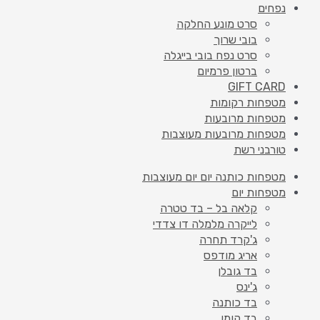
נפחים
סרט מונע החלקה
בובי שרוך
סרט נפח בובי בייגלה
ברטון פרמיום
GIFT CARD
מטפחות רקומות
מטפחות מרובעות
מטפחות מרובעות מעוצבות
טורבני רשת
מטפחות כותנה יום יום מעוצבות
מטפחות יום
קלאה בל – בד טטרה
לייקרה מלמלה דו צדדי
ג'קרד תחרה
אריג מודפס
בד גובלן
ג'ינס
בד כותנה
בד קומו