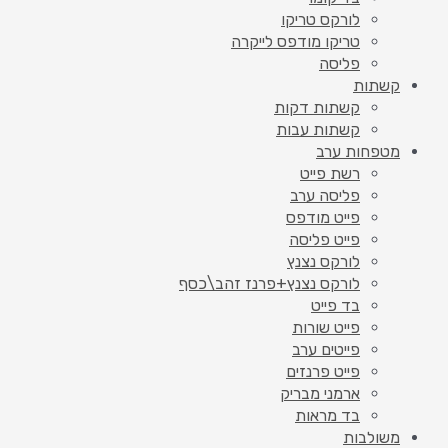
לורקס טריקו
טריקו מודפס לייקרה
פליסה
קשתות
קשתות דקות
קשתות עבות
מטפחות ערב
רשת פייט
פליסה ערב
פייט מודפס
פייט פליסה
לורקס נצנץ
לורקס נצנץ+פרנז זהב\כסף
בד פייט
פייט שורות
פייטים ערב
פייט פרנזים
ארמני מבריק
בד מראות
משולבות