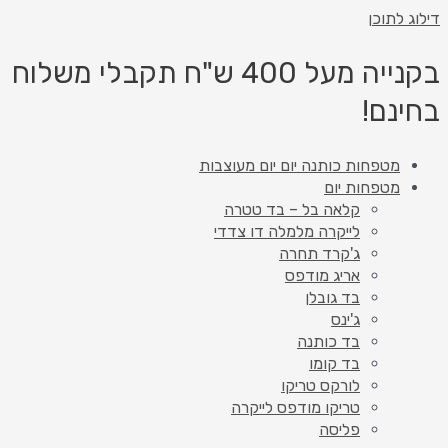
דילוג לתוכן
בקנייה מעל 400 ש"ח תקבלי משלוח
בחינם!
מטפחות כותנה יום יום מעוצבות
מטפחות יום
קלאה בל – בד טטרה
לייקרה מלמלה דו צדדי
ג'קרד תחרה
אריג מודפס
בד גובלן
ג'ינס
בד כותנה
בד קומו
לורקס טריקו
טריקו מודפס לייקרה
פליסה