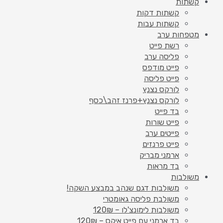
קשתות
קשתות דקות
קשתות עבות
מטפחות ערב
רשת פייט
פליסה ערב
פייט מודפס
פייט פליסה
לורקס נצנץ
לורקס נצנץ+פרנז זהב\כסף
בד פייט
פייט שורות
פייטים ערב
פייט פרנזים
ארמני מבריק
בד מראות
משולבות
משולבות דגם שנהב במבצע השקה!
משולבת פליסה גאומטרי
משולבות לימונצ'לו – 120₪
בד ארמני עם פייט איקס – 120₪