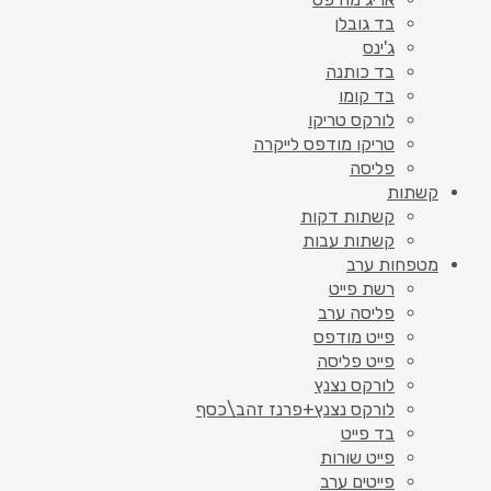
בד גובלן
ג'ינס
בד כותנה
בד קומו
לורקס טריקו
טריקו מודפס לייקרה
פליסה
קשתות
קשתות דקות
קשתות עבות
מטפחות ערב
רשת פייט
פליסה ערב
פייט מודפס
פייט פליסה
לורקס נצנץ
לורקס נצנץ+פרנז זהב\כסף
בד פייט
פייט שורות
פייטים ערב