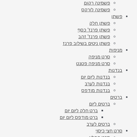
פשמינה רקום
פשמינה לורקס
פשתן
פשתן חלק
פשתן פרנז' כסף
פשתן פרנז' זהב
פשתן ניטים בשילוב פרנז
מניפות
סרט מניפה
סרט מניפה פטנט
בנדנות
בנדנות ליום יום
בנדנות לערב
בנדנות מודפס
ברטים
ברטים ליום
ברט חלק ליום יום
ברט מודפס ליום יום
ברטים לערב
סרט חצי כיסוי