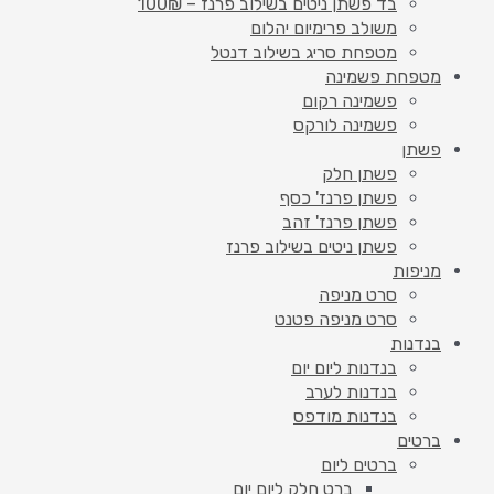
בד פשתן ניטים בשילוב פרנז – 100₪
משולב פרימיום יהלום
מטפחת סריג בשילוב דנטל
מטפחת פשמינה
פשמינה רקום
פשמינה לורקס
פשתן
פשתן חלק
פשתן פרנז' כסף
פשתן פרנז' זהב
פשתן ניטים בשילוב פרנז
מניפות
סרט מניפה
סרט מניפה פטנט
בנדנות
בנדנות ליום יום
בנדנות לערב
בנדנות מודפס
ברטים
ברטים ליום
ברט חלק ליום יום