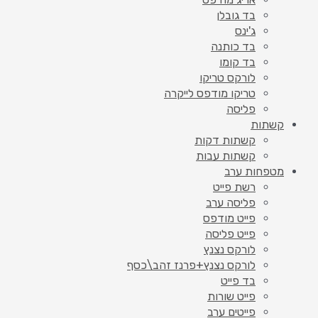
בד גובלן
ג'ינס
בד כותנה
בד קומו
לורקס טריקו
טריקו מודפס לייקרה
פליסה
קשתות
קשתות דקות
קשתות עבות
מטפחות ערב
רשת פייט
פליסה ערב
פייט מודפס
פייט פליסה
לורקס נצנץ
לורקס נצנץ+פרנז זהב\כסף
בד פייט
פייט שורות
פייטים ערב