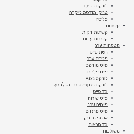
לורקס טריקו
טריקו מודפס לייקרה
פליסה
קשתות
קשתות דקות
קשתות עבות
מטפחות ערב
רשת פייט
פליסה ערב
פייט מודפס
פייט פליסה
לורקס נצנץ
לורקס נצנץ+פרנז זהב\כסף
בד פייט
פייט שורות
פייטים ערב
פייט פרנזים
ארמני מבריק
בד מראות
משולבות