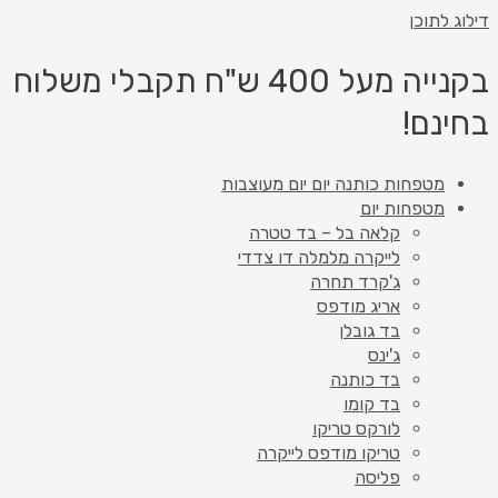
דילוג לתוכן
בקנייה מעל 400 ש"ח תקבלי משלוח
בחינם!
מטפחות כותנה יום יום מעוצבות
מטפחות יום
קלאה בל – בד טטרה
לייקרה מלמלה דו צדדי
ג'קרד תחרה
אריג מודפס
בד גובלן
ג'ינס
בד כותנה
בד קומו
לורקס טריקו
טריקו מודפס לייקרה
פליסה