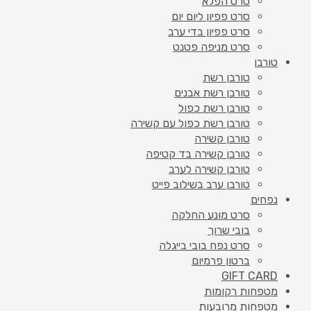
סרט הפלא
סרט פפיון ליום יום
סרט פפיון בדי ערב
סרט מניפה פטנט
טורבן
טורבן רשת
טורבן רשת אבנים
טורבן רשת כפול
טורבן רשת כפול עם קשירה
טורבן קשירה
טורבן קשירה בד קטיפה
טורבן קשירה לערב
טורבן ערב בשילוב פייט
נפחים
סרט מונע החלקה
בובי שרוך
סרט נפח בובי בייגלה
ברטון פרמיום
GIFT CARD
מטפחות רקומות
מטפחות מרובעות