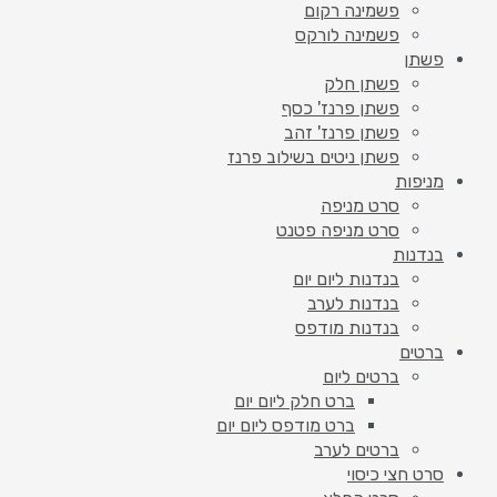
פשמינה רקום
פשמינה לורקס
פשתן
פשתן חלק
פשתן פרנז' כסף
פשתן פרנז' זהב
פשתן ניטים בשילוב פרנז
מניפות
סרט מניפה
סרט מניפה פטנט
בנדנות
בנדנות ליום יום
בנדנות לערב
בנדנות מודפס
ברטים
ברטים ליום
ברט חלק ליום יום
ברט מודפס ליום יום
ברטים לערב
סרט חצי כיסוי