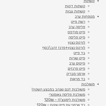
קשתות
קשתות דקות
קשתות עבות
מטפחות ערב
רשת פייט
פליסה ערב
פייט מודפס
פייט פליסה
לורקס נצנץ
לורקס נצנץ+פרנז זהב\כסף
בד פייט
פייט שורות
פייטים ערב
פייט פרנזים
ארמני מבריק
בד מראות
משולבות
משולבות דגם שנהב במבצע השקה!
משולבת פליסה גאומטרי
משולבות לימונצ'לו – 120₪
בד ארמני עם פייט איקס – 120₪