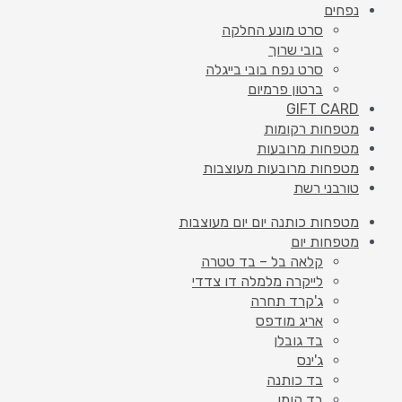
נפחים
סרט מונע החלקה
בובי שרוך
סרט נפח בובי בייגלה
ברטון פרמיום
GIFT CARD
מטפחות רקומות
מטפחות מרובעות
מטפחות מרובעות מעוצבות
טורבני רשת
מטפחות כותנה יום יום מעוצבות
מטפחות יום
קלאה בל – בד טטרה
לייקרה מלמלה דו צדדי
ג'קרד תחרה
אריג מודפס
בד גובלן
ג'ינס
בד כותנה
בד קומו