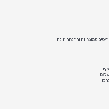
נת לקבל את ההנחה אנא הוסיפי לסל 3 פריטים ממוצר זה וההנחה תינתן
רכן