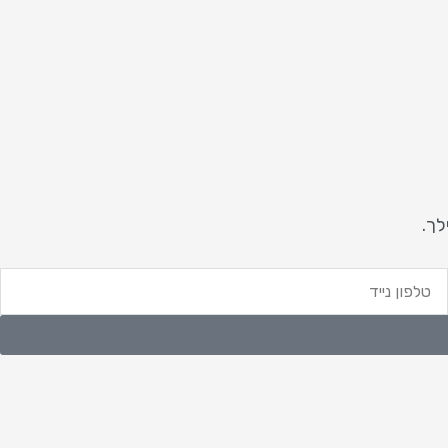
לך.
לפון
ייד