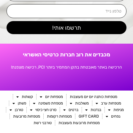
טלפון
נייד
תרשמו אותי!
מכבדים את רוב חברות כרטיסי האשראי
הרכישה באתר מאובטחת בתקן המחמיר ביותר PCI, רכישה מוצפנת!
מטפחות כותנה יום יום מעוצבות
מטפחות יום
קשתות
מטפחות ערב
משולבות
מטפחת פשמינה
פשתן
מניפות
בנדנות
ברטים
סרט חצי כיסוי
טורבן
נפחים
GIFT CARD
מטפחות רקומות
מטפחות מרובעות
מטפחות מרובעות מעוצבות
טורבני רשת