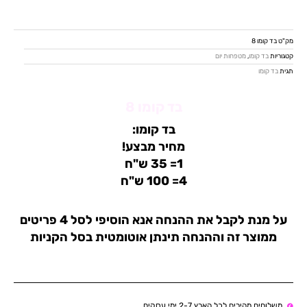
בד
קומו
8
מק"ט
בד קומו 8
קטגוריות
בד קומו
,
מטפחות יום
תגית
בד קומו
בד קומו 8
בד קומו:
מחיר מבצע!
1= 35 ש"ח
4= 100 ש"ח
על מנת לקבל את ההנחה אנא הוסיפי לסל 4 פריטים
ממוצר זה וההנחה תינתן אוטומטית בסל הקניות
משלוחים מהירים לכל הארץ 2-7 ימי עסקים