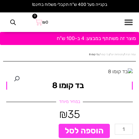
ילוג
בקנייה מעל 400 ש"ח תקבלי משלוח בחינם!
תוכן
0
עגלת
₪
0
קניות
מוצר זה משתתף במבצע: 4 ב-100 ש"ח
עמוד הבית
/
מטפחות יום
/
בד קומו
/ בד קומו 8
בד קומו 8
במחיר מיוחד
₪
35
כמות
הוספה לסל
של