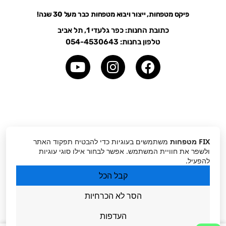
פיקס מטפחות, ייצור ויבוא מטפחות כבר מעל 30 שנה!
כתובת החנות: כפר גלעדי 1, תל אביב
טלפון בחנות: 054-4530643
Y
I
o
n
u
s
t
t
u
a
כל הזכויות שמורות לפיקס מטפחות 2024
b
g
e
r
FIX מטפחות
משתמשים בעוגיות כדי להבטיח תפקוד האתר
אודותינו
ולשפר את חוויית המשתמש. אפשר לבחור אילו סוגי עוגיות
a
להפעיל.
m
מדיניות פרטיות
קבל הכל
הסר לא הכרחיות
תקנון האתר
העדפות