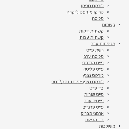
לורקס טריקו
טריקו מודפס לייקרה
פליסה
קשתות
קשתות דקות
קשתות עבות
מטפחות ערב
רשת פייט
פליסה ערב
פייט מודפס
פייט פליסה
לורקס נצנץ
לורקס נצנץ+פרנז זהב\כסף
בד פייט
פייט שורות
פייטים ערב
פייט פרנזים
ארמני מבריק
בד מראות
משולבות