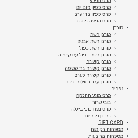
סרט הפלא
סרט פפיון ליום יום
סרט פפיון בדי ערב
סרט מניפה פטנט
טורבן
טורבן רשת
טורבן רשת אבנים
טורבן רשת כפול
טורבן רשת כפול עם קשירה
טורבן קשירה
טורבן קשירה בד קטיפה
טורבן קשירה לערב
טורבן ערב בשילוב פייט
נפחים
סרט מונע החלקה
בובי שרוך
סרט נפח בובי בייגלה
ברטון פרמיום
GIFT CARD
מטפחות רקומות
מטפחות מרובעות