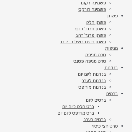
פשמינה רקום
פשמינה לורקס
פשתן
פשתן חלק
פשתן פרנז' כסף
פשתן פרנז' זהב
פשתן ניטים בשילוב פרנז
מניפות
סרט מניפה
סרט מניפה פטנט
בנדנות
בנדנות ליום יום
בנדנות לערב
בנדנות מודפס
ברטים
ברטים ליום
ברט חלק ליום יום
ברט מודפס ליום יום
ברטים לערב
סרט חצי כיסוי