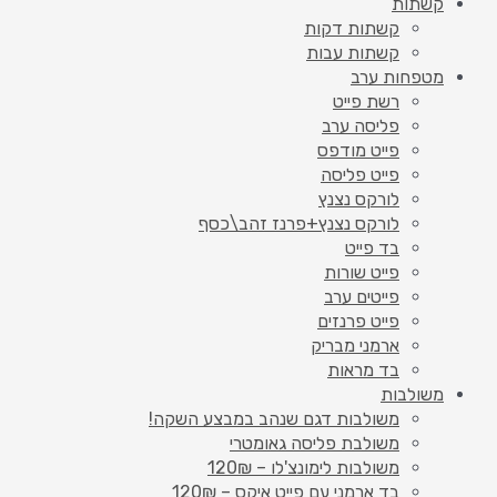
קשתות
קשתות דקות
קשתות עבות
מטפחות ערב
רשת פייט
פליסה ערב
פייט מודפס
פייט פליסה
לורקס נצנץ
לורקס נצנץ+פרנז זהב\כסף
בד פייט
פייט שורות
פייטים ערב
פייט פרנזים
ארמני מבריק
בד מראות
משולבות
משולבות דגם שנהב במבצע השקה!
משולבת פליסה גאומטרי
משולבות לימונצ'לו – 120₪
בד ארמני עם פייט איקס – 120₪