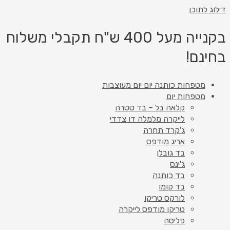
דילוג לתוכן
בקנייה מעל 400 ש"ח תקבלי משלוח
בחינם!
מטפחות כותנה יום יום מעוצבות
מטפחות יום
קלאה בל – בד טטרה
לייקרה מלמלה דו צדדי
ג'קרד תחרה
אריג מודפס
בד גובלן
ג'ינס
בד כותנה
בד קומו
לורקס טריקו
טריקו מודפס לייקרה
פליסה