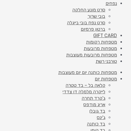
נפחים
סרט מונע החלקה
בובי שרוך
סרט נפח בובי בייגלה
ברטון פרמיום
GIFT CARD
מטפחות רקומות
מטפחות מרובעות
מטפחות מרובעות מעוצבות
טורבני רשת
מטפחות כותנה יום יום מעוצבות
מטפחות יום
קלאה בל – בד טטרה
לייקרה מלמלה דו צדדי
ג'קרד תחרה
אריג מודפס
בד גובלן
ג'ינס
בד כותנה
בד קומו