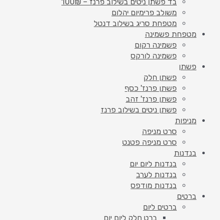
בד פשתן ניטים בשילוב פרנז – 100₪
משולב פרימיום יהלום
מטפחת סריג בשילוב דנטל
מטפחת פשמינה
פשמינה רקום
פשמינה לורקס
פשתן
פשתן חלק
פשתן פרנז' כסף
פשתן פרנז' זהב
פשתן ניטים בשילוב פרנז
מניפות
סרט מניפה
סרט מניפה פטנט
בנדנות
בנדנות ליום יום
בנדנות לערב
בנדנות מודפס
ברטים
ברטים ליום
ברט חלק ליום יום