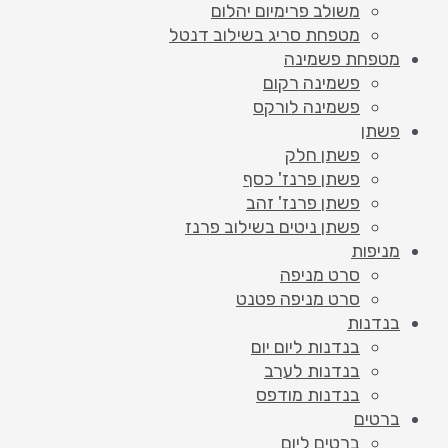
משולב פרימיום יהלום
מטפחת סריג בשילוב דנטל
מטפחת פשמינה
פשמינה רקום
פשמינה לורקס
פשתן
פשתן חלק
פשתן פרנז' כסף
פשתן פרנז' זהב
פשתן ניטים בשילוב פרנז
מניפות
סרט מניפה
סרט מניפה פטנט
בנדנות
בנדנות ליום יום
בנדנות לערב
בנדנות מודפס
ברטים
ברטים ליום