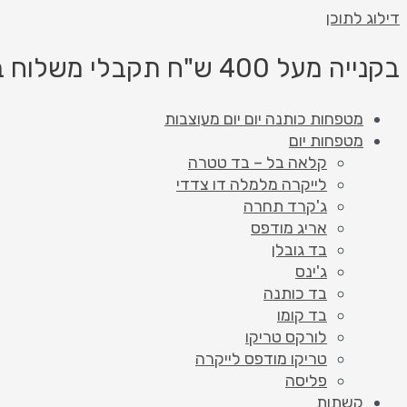
דילוג לתוכן
בקנייה מעל 400 ש"ח תקבלי משלוח בחינם!
מטפחות כותנה יום יום מעוצבות
מטפחות יום
קלאה בל – בד טטרה
לייקרה מלמלה דו צדדי
ג'קרד תחרה
אריג מודפס
בד גובלן
ג'ינס
בד כותנה
בד קומו
לורקס טריקו
טריקו מודפס לייקרה
פליסה
קשתות