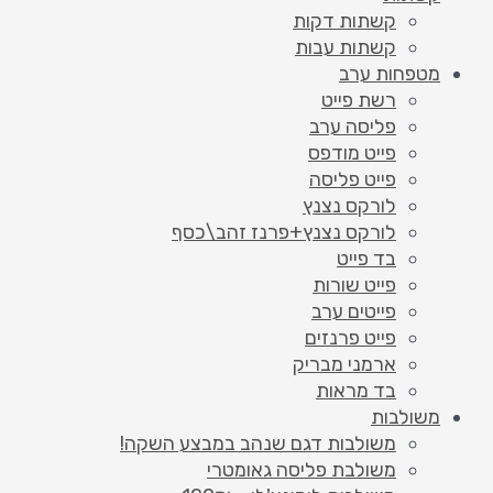
קשתות דקות
קשתות עבות
מטפחות ערב
רשת פייט
פליסה ערב
פייט מודפס
פייט פליסה
לורקס נצנץ
לורקס נצנץ+פרנז זהב\כסף
בד פייט
פייט שורות
פייטים ערב
פייט פרנזים
ארמני מבריק
בד מראות
משולבות
משולבות דגם שנהב במבצע השקה!
משולבת פליסה גאומטרי