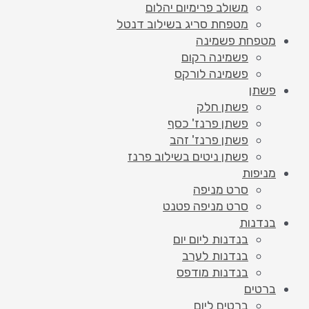
משולב פרימיום יהלום
מטפחת סריג בשילוב דנטל
מטפחת פשמינה
פשמינה רקום
פשמינה לורקס
פשתן
פשתן חלק
פשתן פרנז' כסף
פשתן פרנז' זהב
פשתן ניטים בשילוב פרנז
מניפות
סרט מניפה
סרט מניפה פטנט
בנדנות
בנדנות ליום יום
בנדנות לערב
בנדנות מודפס
ברטים
ברטים ליום