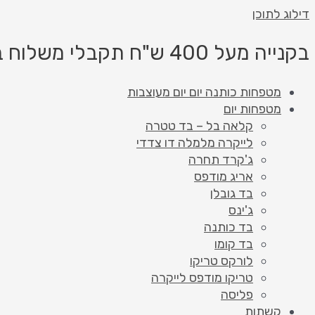
דילוג לתוכן
בקנייה מעל 400 ש"ח תקבלי משלוח בחינם!
מטפחות כותנה יום יום מעוצבות
מטפחות יום
קלאה בל – בד טטרה
לייקרה מלמלה דו צדדי
ג'קרד תחרה
אריג מודפס
בד גובלן
ג'ינס
בד כותנה
בד קומו
לורקס טריקו
טריקו מודפס לייקרה
פליסה
קשתות