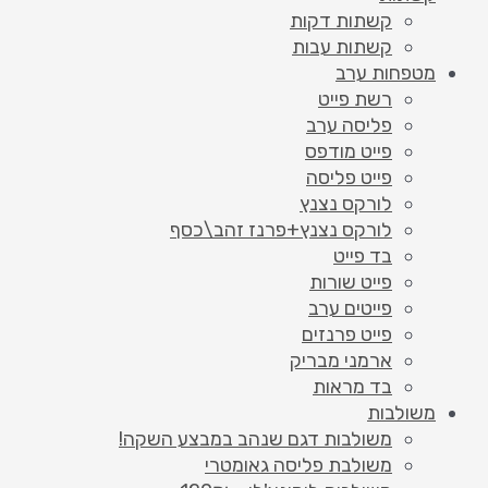
קשתות דקות
קשתות עבות
מטפחות ערב
רשת פייט
פליסה ערב
פייט מודפס
פייט פליסה
לורקס נצנץ
לורקס נצנץ+פרנז זהב\כסף
בד פייט
פייט שורות
פייטים ערב
פייט פרנזים
ארמני מבריק
בד מראות
משולבות
משולבות דגם שנהב במבצע השקה!
משולבת פליסה גאומטרי