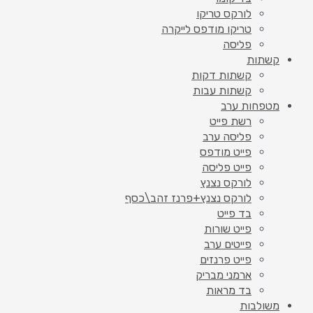
לורקס טריקו
טריקו מודפס לייקרה
פליסה
קשתות
קשתות דקות
קשתות עבות
מטפחות ערב
רשת פייט
פליסה ערב
פייט מודפס
פייט פליסה
לורקס נצנץ
לורקס נצנץ+פרנז זהב\כסף
בד פייט
פייט שורות
פייטים ערב
פייט פרנזים
ארמני מבריק
בד מראות
משולבות