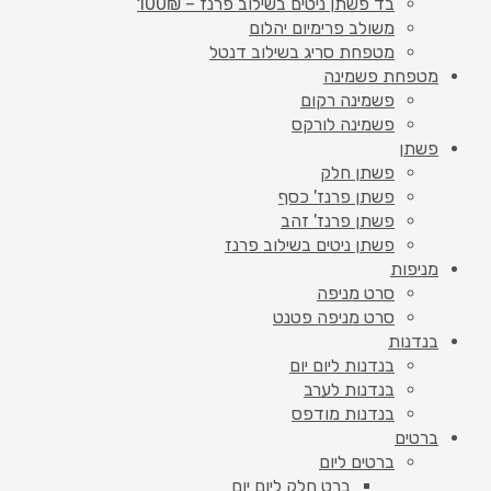
בד פשתן ניטים בשילוב פרנז – 100₪
משולב פרימיום יהלום
מטפחת סריג בשילוב דנטל
מטפחת פשמינה
פשמינה רקום
פשמינה לורקס
פשתן
פשתן חלק
פשתן פרנז' כסף
פשתן פרנז' זהב
פשתן ניטים בשילוב פרנז
מניפות
סרט מניפה
סרט מניפה פטנט
בנדנות
בנדנות ליום יום
בנדנות לערב
בנדנות מודפס
ברטים
ברטים ליום
ברט חלק ליום יום