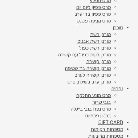
סרט הפלא
סרט פפיון ליום יום
סרט פפיון בדי ערב
סרט מניפה פטנט
טורבן
טורבן רשת
טורבן רשת אבנים
טורבן רשת כפול
טורבן רשת כפול עם קשירה
טורבן קשירה
טורבן קשירה בד קטיפה
טורבן קשירה לערב
טורבן ערב בשילוב פייט
נפחים
סרט מונע החלקה
בובי שרוך
סרט נפח בובי בייגלה
ברטון פרמיום
GIFT CARD
מטפחות רקומות
מטפחות מרובעות