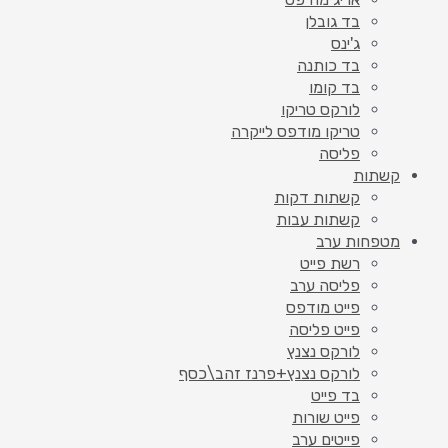
בד גובלן
ג'ינס
בד כותנה
בד קומו
לורקס טריקו
טריקו מודפס לייקרה
פליסה
קשתות
קשתות דקות
קשתות עבות
מטפחות ערב
רשת פייט
פליסה ערב
פייט מודפס
פייט פליסה
לורקס נצנץ
לורקס נצנץ+פרנז זהב\כסף
בד פייט
פייט שורות
פייטים ערב