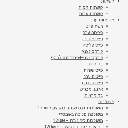
קשתות
קשתות דקות
קשתות עבות
מטפחות ערב
רשת פייט
פליסה ערב
פייט מודפס
פייט פליסה
לורקס נצנץ
לורקס נצנץ+פרנז זהב\כסף
בד פייט
פייט שורות
פייטים ערב
פייט פרנזים
ארמני מבריק
בד מראות
משולבות
משולבות דגם שנהב במבצע השקה!
משולבת פליסה גאומטרי
משולבות לימונצ'לו – 120₪
בד ארמני עם פייט איקס – 120₪