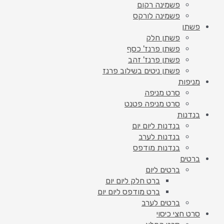
פשמינה רקום
פשמינה לורקס
פשתן
פשתן חלק
פשתן פרנז' כסף
פשתן פרנז' זהב
פשתן ניטים בשילוב פרנז
מניפות
סרט מניפה
סרט מניפה פטנט
בנדנות
בנדנות ליום יום
בנדנות לערב
בנדנות מודפס
ברטים
ברטים ליום
ברט חלק ליום יום
ברט מודפס ליום יום
ברטים לערב
סרט חצי כיסוי