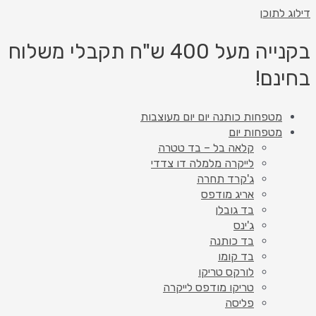
דילוג לתוכן
בקנייה מעל 400 ש"ח תקבלי משלוח
בחינם!
מטפחות כותנה יום יום מעוצבות
מטפחות יום
קלאה בל – בד טטרה
לייקרה מלמלה דו צדדי
ג'קרד תחרה
אריג מודפס
בד גובלן
ג'ינס
בד כותנה
בד קומו
לורקס טריקו
טריקו מודפס לייקרה
פליסה