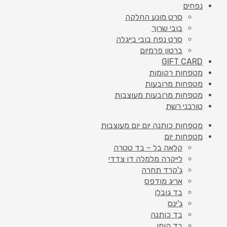
נפחים
סרט מונע החלקה
בובי שרוך
סרט נפח בובי בייגלה
ברטון פרמיום
GIFT CARD
מטפחות רקומות
מטפחות מרובעות
מטפחות מרובעות מעוצבות
טורבני רשת
מטפחות כותנה יום יום מעוצבות
מטפחות יום
קלאה בל – בד טטרה
לייקרה מלמלה דו צדדי
ג'קרד תחרה
אריג מודפס
בד גובלן
ג'ינס
בד כותנה
בד קומו