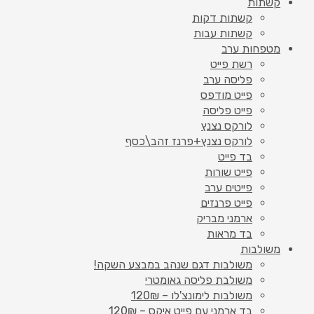
קשתות
קשתות דקות
קשתות עבות
מטפחות ערב
רשת פייט
פליסה ערב
פייט מודפס
פייט פליסה
לורקס נצנץ
לורקס נצנץ+פרנז זהב\כסף
בד פייט
פייט שורות
פייטים ערב
פייט פרנזים
ארמני מבריק
בד מראות
משולבות
משולבות דגם שנהב במבצע השקה!
משולבת פליסה גאומטרי
משולבות לימונצ'לו – 120₪
בד ארמני עם פייט איקס – 120₪