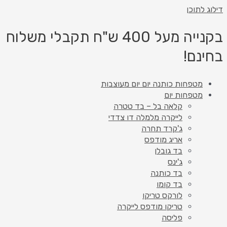
דילוג לתוכן
בקנייה מעל 400 ש"ח תקבלי משלוח
בחינם!
מטפחות כותנה יום יום מעוצבות
מטפחות יום
קלאה בל – בד טטרה
לייקרה מלמלה דו צדדי
ג'קרד תחרה
אריג מודפס
בד גובלן
ג'ינס
בד כותנה
בד קומו
לורקס טריקו
טריקו מודפס לייקרה
פליסה