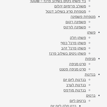
בד פשתן ניטים בשילוב פרנז – 100₪
משולב פרימיום יהלום
מטפחת סריג בשילוב דנטל
מטפחת פשמינה
פשמינה רקום
פשמינה לורקס
פשתן
פשתן חלק
פשתן פרנז' כסף
פשתן פרנז' זהב
פשתן ניטים בשילוב פרנז
מניפות
סרט מניפה
סרט מניפה פטנט
בנדנות
בנדנות ליום יום
בנדנות לערב
בנדנות מודפס
ברטים
ברטים ליום
ברט חלק ליום יום