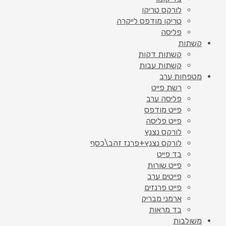
לורקס טריקו
טריקו מודפס לייקרה
פליסה
קשתות
קשתות דקות
קשתות עבות
מטפחות ערב
רשת פייט
פליסה ערב
פייט מודפס
פייט פליסה
לורקס נצנץ
לורקס נצנץ+פרנז זהב\כסף
בד פייט
פייט שורות
פייטים ערב
פייט פרנזים
ארמני מבריק
בד מראות
משולבות