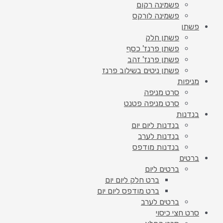
פשמינה רקום
פשמינה לורקס
פשתן
פשתן חלק
פשתן פרנז' כסף
פשתן פרנז' זהב
פשתן ניטים בשילוב פרנז
מניפות
סרט מניפה
סרט מניפה פטנט
בנדנות
בנדנות ליום יום
בנדנות לערב
בנדנות מודפס
ברטים
ברטים ליום
ברט חלק ליום יום
ברט מודפס ליום יום
ברטים לערב
סרט חצי כיסוי