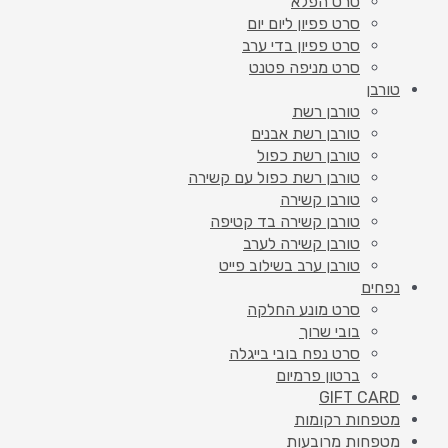
סרט הפלא
סרט פפיון ליום יום
סרט פפיון בדי ערב
סרט מניפה פטנט
טורבן
טורבן רשת
טורבן רשת אבנים
טורבן רשת כפול
טורבן רשת כפול עם קשירה
טורבן קשירה
טורבן קשירה בד קטיפה
טורבן קשירה לערב
טורבן ערב בשילוב פייט
נפחים
סרט מונע החלקה
בובי שרוך
סרט נפח בובי בייגלה
ברטון פרמיום
GIFT CARD
מטפחות רקומות
מטפחות מרובעות