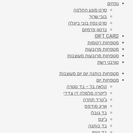
נפחים
סרט מונע החלקה
בובי שרוך
סרט נפח בובי בייגלה
ברטון פרמיום
GIFT CARD
מטפחות רקומות
מטפחות מרובעות
מטפחות מרובעות מעוצבות
טורבני רשת
מטפחות כותנה יום יום מעוצבות
מטפחות יום
קלאה בל – בד טטרה
לייקרה מלמלה דו צדדי
ג'קרד תחרה
אריג מודפס
בד גובלן
ג'ינס
בד כותנה
בד קומו