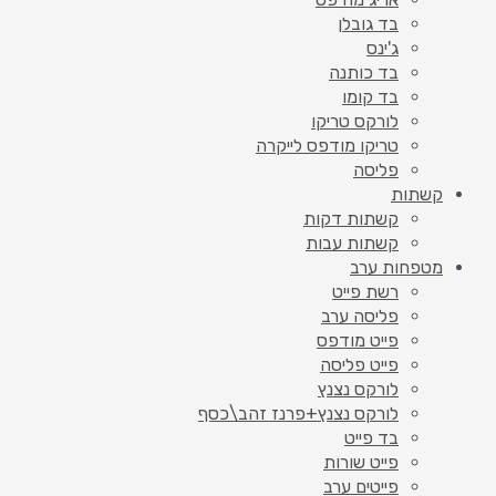
בד גובלן
ג'ינס
בד כותנה
בד קומו
לורקס טריקו
טריקו מודפס לייקרה
פליסה
קשתות
קשתות דקות
קשתות עבות
מטפחות ערב
רשת פייט
פליסה ערב
פייט מודפס
פייט פליסה
לורקס נצנץ
לורקס נצנץ+פרנז זהב\כסף
בד פייט
פייט שורות
פייטים ערב