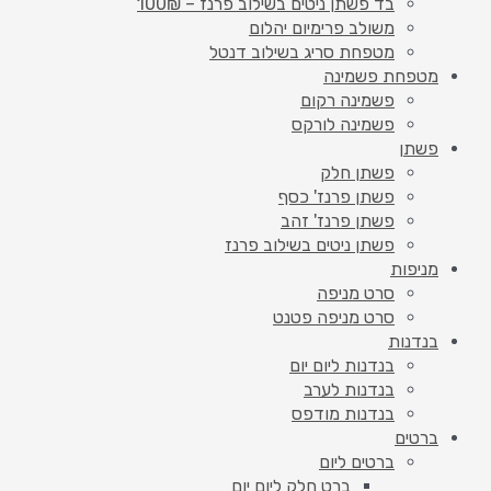
בד פשתן ניטים בשילוב פרנז – 100₪
משולב פרימיום יהלום
מטפחת סריג בשילוב דנטל
מטפחת פשמינה
פשמינה רקום
פשמינה לורקס
פשתן
פשתן חלק
פשתן פרנז' כסף
פשתן פרנז' זהב
פשתן ניטים בשילוב פרנז
מניפות
סרט מניפה
סרט מניפה פטנט
בנדנות
בנדנות ליום יום
בנדנות לערב
בנדנות מודפס
ברטים
ברטים ליום
ברט חלק ליום יום