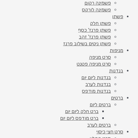
פשמינה רקום
פשמינה לורקס
פשתן
פשתן חלק
פשתן פרנז' כסף
פשתן פרנז' זהב
פשתן ניטים בשילוב פרנז
מניפות
סרט מניפה
סרט מניפה פטנט
בנדנות
בנדנות ליום יום
בנדנות לערב
בנדנות מודפס
ברטים
ברטים ליום
ברט חלק ליום יום
ברט מודפס ליום יום
ברטים לערב
סרט חצי כיסוי