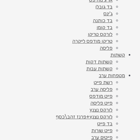
בד גובלן
ג'ינס
בד כותנה
בד קומו
לורקס טריקו
טריקו מודפס לייקרה
פליסה
קשתות
קשתות דקות
קשתות עבות
מטפחות ערב
רשת פייט
פליסה ערב
פייט מודפס
פייט פליסה
לורקס נצנץ
לורקס נצנץ+פרנז זהב\כסף
בד פייט
פייט שורות
פייטים ערב