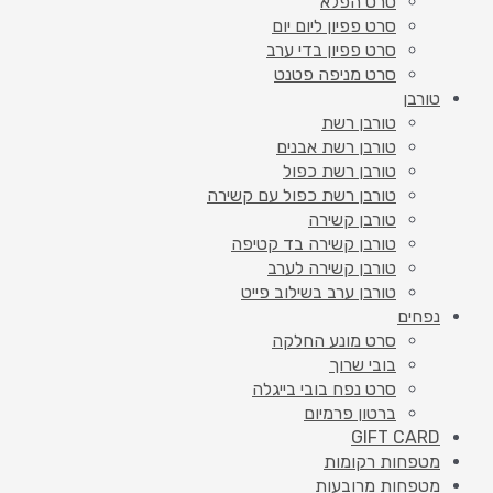
סרט הפלא
סרט פפיון ליום יום
סרט פפיון בדי ערב
סרט מניפה פטנט
טורבן
טורבן רשת
טורבן רשת אבנים
טורבן רשת כפול
טורבן רשת כפול עם קשירה
טורבן קשירה
טורבן קשירה בד קטיפה
טורבן קשירה לערב
טורבן ערב בשילוב פייט
נפחים
סרט מונע החלקה
בובי שרוך
סרט נפח בובי בייגלה
ברטון פרמיום
GIFT CARD
מטפחות רקומות
מטפחות מרובעות