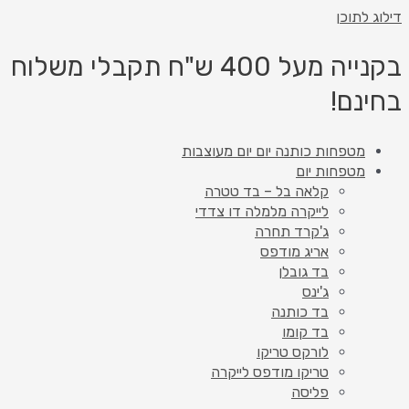
דילוג לתוכן
בקנייה מעל 400 ש"ח תקבלי משלוח
בחינם!
מטפחות כותנה יום יום מעוצבות
מטפחות יום
קלאה בל – בד טטרה
לייקרה מלמלה דו צדדי
ג'קרד תחרה
אריג מודפס
בד גובלן
ג'ינס
בד כותנה
בד קומו
לורקס טריקו
טריקו מודפס לייקרה
פליסה