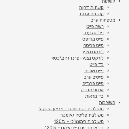
קשתות
קשתות דקות
קשתות עבות
מטפחות ערב
רשת פייט
פליסה ערב
פייט מודפס
פייט פליסה
לורקס נצנץ
לורקס נצנץ+פרנז זהב\כסף
בד פייט
פייט שורות
פייטים ערב
פייט פרנזים
ארמני מבריק
בד מראות
משולבות
משולבות דגם שנהב במבצע השקה!
משולבת פליסה גאומטרי
משולבות לימונצ'לו – 120₪
בד ארמני עם פייט איקס – 120₪