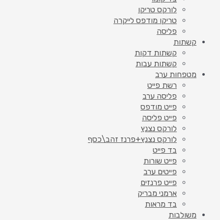
לורקס טריקו
טריקו מודפס לייקרה
פליסה
קשתות
קשתות דקות
קשתות עבות
מטפחות ערב
רשת פייט
פליסה ערב
פייט מודפס
פייט פליסה
לורקס נצנץ
לורקס נצנץ+פרנז זהב\כסף
בד פייט
פייט שורות
פייטים ערב
פייט פרנזים
ארמני מבריק
בד מראות
משולבות