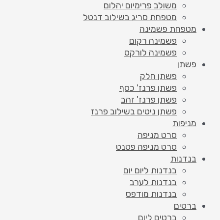
משולב פרימיום יהלום
מטפחת סריג בשילוב דנטל
מטפחת פשמינה
פשמינה רקום
פשמינה לורקס
פשתן
פשתן חלק
פשתן פרנז' כסף
פשתן פרנז' זהב
פשתן ניטים בשילוב פרנז
מניפות
סרט מניפה
סרט מניפה פטנט
בנדנות
בנדנות ליום יום
בנדנות לערב
בנדנות מודפס
ברטים
ברטים ליום