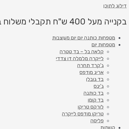
דילוג לתוכן
בקנייה מעל 400 ש"ח תקבלי משלוח בחינם!
מטפחות כותנה יום יום מעוצבות
מטפחות יום
קלאה בל – בד טטרה
לייקרה מלמלה דו צדדי
ג'קרד תחרה
אריג מודפס
בד גובלן
ג'ינס
בד כותנה
בד קומו
לורקס טריקו
טריקו מודפס לייקרה
פליסה
קשתות