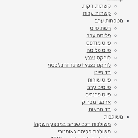
קשתות דקות
קשתות עבות
מטפחות ערב
רשת פייט
פליסה ערב
פייט מודפס
פייט פליסה
לורקס נצנץ
לורקס נצנץ+פרנז זהב\כסף
בד פייט
פייט שורות
פייטים ערב
פייט פרנזים
ארמני מבריק
בד מראות
משולבות
משולבות דגם שנהב במבצע השקה!
משולבת פליסה גאומטרי