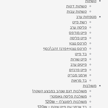
קשתות
קשתות דקות
קשתות עבות
מטפחות ערב
רשת פייט
פליסה ערב
פייט מודפס
פייט פליסה
לורקס נצנץ
לורקס נצנץ+פרנז זהב\כסף
בד פייט
פייט שורות
פייטים ערב
פייט פרנזים
ארמני מבריק
בד מראות
משולבות
משולבות דגם שנהב במבצע השקה!
משולבת פליסה גאומטרי
משולבות לימונצ'לו – 120₪
בד ארמני עם פייט איקס – 120₪