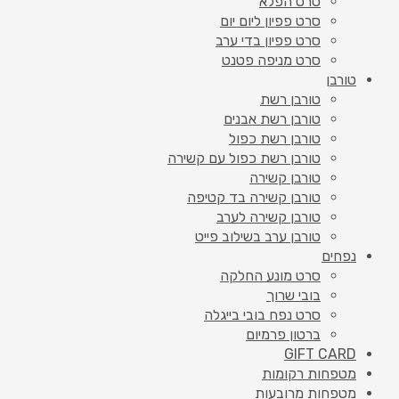
סרט הפלא
סרט פפיון ליום יום
סרט פפיון בדי ערב
סרט מניפה פטנט
טורבן
טורבן רשת
טורבן רשת אבנים
טורבן רשת כפול
טורבן רשת כפול עם קשירה
טורבן קשירה
טורבן קשירה בד קטיפה
טורבן קשירה לערב
טורבן ערב בשילוב פייט
נפחים
סרט מונע החלקה
בובי שרוך
סרט נפח בובי בייגלה
ברטון פרמיום
GIFT CARD
מטפחות רקומות
מטפחות מרובעות