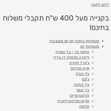
דילוג לתוכן
בקנייה מעל 400 ש"ח תקבלי משלוח
בחינם!
מטפחות כותנה יום יום מעוצבות
מטפחות יום
קלאה בל – בד טטרה
לייקרה מלמלה דו צדדי
ג'קרד תחרה
אריג מודפס
בד גובלן
ג'ינס
בד כותנה
בד קומו
לורקס טריקו
טריקו מודפס לייקרה
פליסה