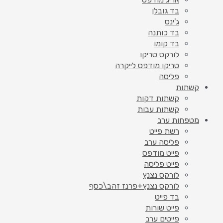
בד גובלן
ג'ינס
בד כותנה
בד קומו
לורקס טריקו
טריקו מודפס לייקרה
פליסה
קשתות
קשתות דקות
קשתות עבות
מטפחות ערב
רשת פייט
פליסה ערב
פייט מודפס
פייט פליסה
לורקס נצנץ
לורקס נצנץ+פרנז זהב\כסף
בד פייט
פייט שורות
פייטים ערב