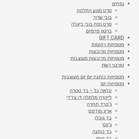
נפחים
סרט מונע החלקה
בובי שרוך
סרט נפח בובי בייגלה
ברטון פרמיום
GIFT CARD
מטפחות רקומות
מטפחות מרובעות
מטפחות מרובעות מעוצבות
טורבני רשת
מטפחות כותנה יום יום מעוצבות
מטפחות יום
קלאה בל – בד טטרה
לייקרה מלמלה דו צדדי
ג'קרד תחרה
אריג מודפס
בד גובלן
ג'ינס
בד כותנה
בד קומו