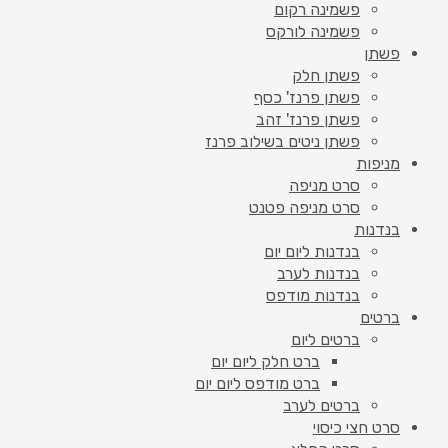
פשמינה רקום
פשמינה לורקס
פשתן
פשתן חלק
פשתן פרנז' כסף
פשתן פרנז' זהב
פשתן ניטים בשילוב פרנז
מניפות
סרט מניפה
סרט מניפה פטנט
בנדנות
בנדנות ליום יום
בנדנות לערב
בנדנות מודפס
ברטים
ברטים ליום
ברט חלק ליום יום
ברט מודפס ליום יום
ברטים לערב
סרט חצי כיסוי