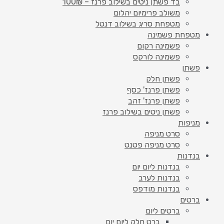
בד פשתן ניטים בשילוב פרנז – 100₪
משולב פרימיום יהלום
מטפחת סריג בשילוב דנטל
מטפחת פשמינה
פשמינה רקום
פשמינה לורקס
פשתן
פשתן חלק
פשתן פרנז' כסף
פשתן פרנז' זהב
פשתן ניטים בשילוב פרנז
מניפות
סרט מניפה
סרט מניפה פטנט
בנדנות
בנדנות ליום יום
בנדנות לערב
בנדנות מודפס
ברטים
ברטים ליום
ברט חלק ליום יום