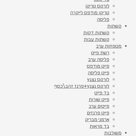
לורקס טריקו
טריקו מודפס לייקרה
פליסה
קשתות
קשתות דקות
קשתות עבות
מטפחות ערב
רשת פייט
פליסה ערב
פייט מודפס
פייט פליסה
לורקס נצנץ
לורקס נצנץ+פרנז זהב\כסף
בד פייט
פייט שורות
פייטים ערב
פייט פרנזים
ארמני מבריק
בד מראות
משולבות