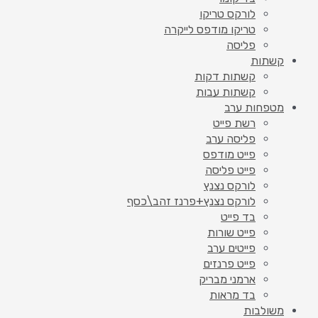
לורקס טריקו
טריקו מודפס לייקרה
פליסה
קשתות
קשתות דקות
קשתות עבות
מטפחות ערב
רשת פייט
פליסה ערב
פייט מודפס
פייט פליסה
לורקס נצנץ
לורקס נצנץ+פרנז זהב\כסף
בד פייט
פייט שורות
פייטים ערב
פייט פרנזים
ארמני מבריק
בד מראות
משולבות