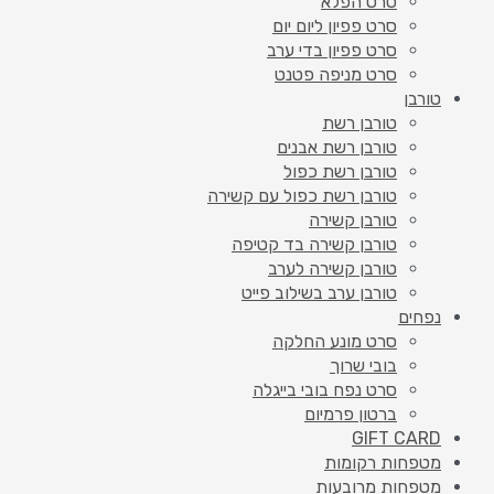
סרט הפלא
סרט פפיון ליום יום
סרט פפיון בדי ערב
סרט מניפה פטנט
טורבן
טורבן רשת
טורבן רשת אבנים
טורבן רשת כפול
טורבן רשת כפול עם קשירה
טורבן קשירה
טורבן קשירה בד קטיפה
טורבן קשירה לערב
טורבן ערב בשילוב פייט
נפחים
סרט מונע החלקה
בובי שרוך
סרט נפח בובי בייגלה
ברטון פרמיום
GIFT CARD
מטפחות רקומות
מטפחות מרובעות