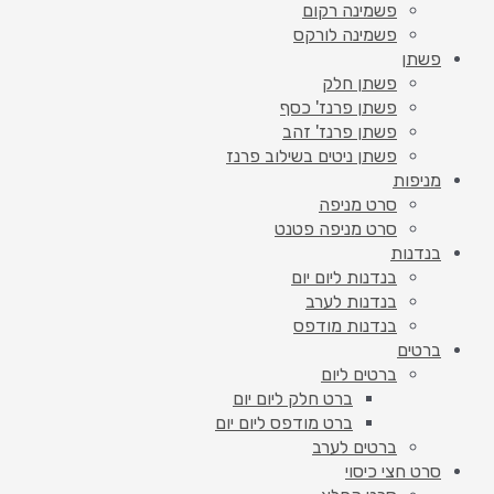
פשמינה רקום
פשמינה לורקס
פשתן
פשתן חלק
פשתן פרנז' כסף
פשתן פרנז' זהב
פשתן ניטים בשילוב פרנז
מניפות
סרט מניפה
סרט מניפה פטנט
בנדנות
בנדנות ליום יום
בנדנות לערב
בנדנות מודפס
ברטים
ברטים ליום
ברט חלק ליום יום
ברט מודפס ליום יום
ברטים לערב
סרט חצי כיסוי