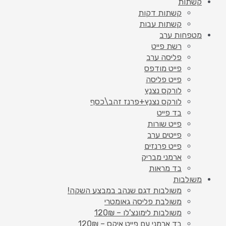
קשתות
קשתות דקות
קשתות עבות
מטפחות ערב
רשת פייט
פליסה ערב
פייט מודפס
פייט פליסה
לורקס נצנץ
לורקס נצנץ+פרנז זהב\כסף
בד פייט
פייט שורות
פייטים ערב
פייט פרנזים
ארמני מבריק
בד מראות
משולבות
משולבות דגם שנהב במבצע השקה!
משולבת פליסה גאומטרי
משולבות לימונצ'לו – 120₪
בד ארמני עם פייט איקס – 120₪