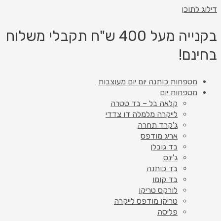
דילוג לתוכן
בקנייה מעל 400 ש"ח תקבלי משלוח
בחינם!
מטפחות כותנה יום יום מעוצבות
מטפחות יום
קלאה בל – בד טטרה
לייקרה מלמלה דו צדדי
ג'קרד תחרה
אריג מודפס
בד גובלן
ג'ינס
בד כותנה
בד קומו
לורקס טריקו
טריקו מודפס לייקרה
פליסה