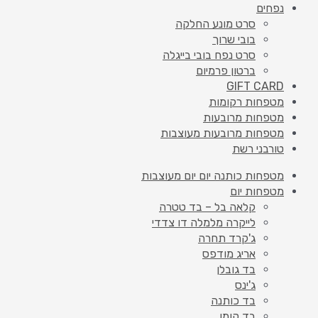
נפחים
סרט מונע החלקה
בובי שרוך
סרט נפח בובי בייגלה
ברטון פרמיום
GIFT CARD
מטפחות רקומות
מטפחות מרובעות
מטפחות מרובעות מעוצבות
טורבני רשת
מטפחות כותנה יום יום מעוצבות
מטפחות יום
קלאה בל – בד טטרה
לייקרה מלמלה דו צדדי
ג'קרד תחרה
אריג מודפס
בד גובלן
ג'ינס
בד כותנה
בד קומו