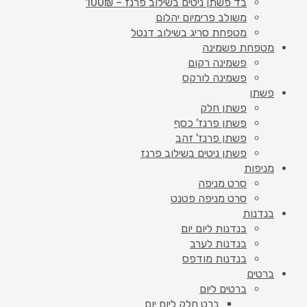
בד פשתן ניטים בשילוב פרנז – 100₪
משולב פרימיום יהלום
מטפחת סריג בשילוב דנטל
מטפחת פשמינה
פשמינה רקום
פשמינה לורקס
פשתן
פשתן חלק
פשתן פרנז' כסף
פשתן פרנז' זהב
פשתן ניטים בשילוב פרנז
מניפות
סרט מניפה
סרט מניפה פטנט
בנדנות
בנדנות ליום יום
בנדנות לערב
בנדנות מודפס
ברטים
ברטים ליום
ברט חלק ליום יום