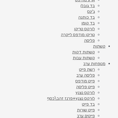
בד גובלן
ג'ינס
בד כותנה
בד קומו
לורקס טריקו
טריקו מודפס לייקרה
פליסה
קשתות
קשתות דקות
קשתות עבות
מטפחות ערב
רשת פייט
פליסה ערב
פייט מודפס
פייט פליסה
לורקס נצנץ
לורקס נצנץ+פרנז זהב\כסף
בד פייט
פייט שורות
פייטים ערב