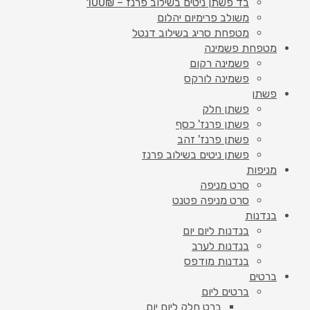
בד פשתן ניטים בשילוב פרנז – 100₪
משולב פרימיום יהלום
מטפחת סריג בשילוב דנטל
מטפחת פשמינה
פשמינה רקום
פשמינה לורקס
פשתן
פשתן חלק
פשתן פרנז' כסף
פשתן פרנז' זהב
פשתן ניטים בשילוב פרנז
מניפות
סרט מניפה
סרט מניפה פטנט
בנדנות
בנדנות ליום יום
בנדנות לערב
בנדנות מודפס
ברטים
ברטים ליום
ברט חלק ליום יום