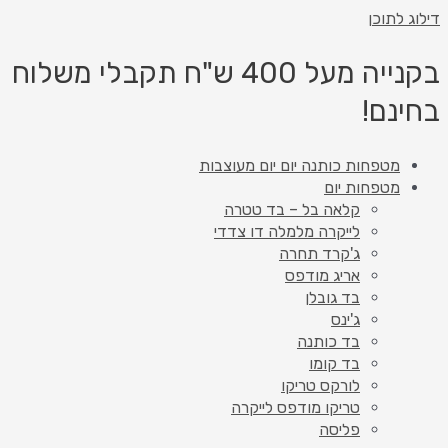
דילוג לתוכן
בקנייה מעל 400 ש"ח תקבלי משלוח
בחינם!
מטפחות כותנה יום יום מעוצבות
מטפחות יום
קלאה בל – בד טטרה
לייקרה מלמלה דו צדדי
ג'קרד תחרה
אריג מודפס
בד גובלן
ג'ינס
בד כותנה
בד קומו
לורקס טריקו
טריקו מודפס לייקרה
פליסה