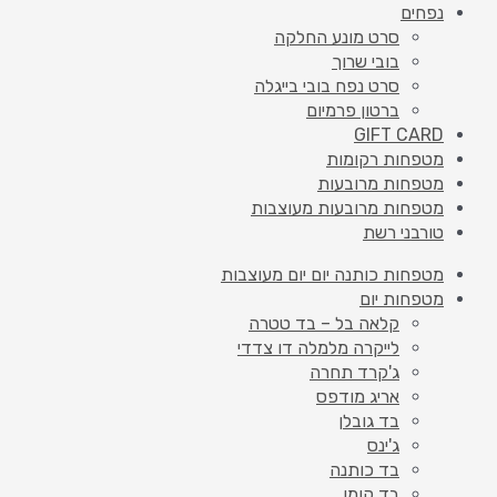
נפחים
סרט מונע החלקה
בובי שרוך
סרט נפח בובי בייגלה
ברטון פרמיום
GIFT CARD
מטפחות רקומות
מטפחות מרובעות
מטפחות מרובעות מעוצבות
טורבני רשת
מטפחות כותנה יום יום מעוצבות
מטפחות יום
קלאה בל – בד טטרה
לייקרה מלמלה דו צדדי
ג'קרד תחרה
אריג מודפס
בד גובלן
ג'ינס
בד כותנה
בד קומו