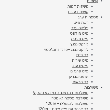
קשתות
קשתות דקות
קשתות עבות
מטפחות ערב
רשת פייט
פליסה ערב
פייט מודפס
פייט פליסה
לורקס נצנץ
לורקס נצנץ+פרנז זהב\כסף
בד פייט
פייט שורות
פייטים ערב
פייט פרנזים
ארמני מבריק
בד מראות
משולבות
משולבות דגם שנהב במבצע השקה!
משולבת פליסה גאומטרי
משולבות לימונצ'לו – 120₪
בד ארמני עם פייט איקס – 120₪