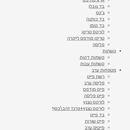
בד גובלן
ג'ינס
בד כותנה
בד קומו
לורקס טריקו
טריקו מודפס לייקרה
פליסה
קשתות
קשתות דקות
קשתות עבות
מטפחות ערב
רשת פייט
פליסה ערב
פייט מודפס
פייט פליסה
לורקס נצנץ
לורקס נצנץ+פרנז זהב\כסף
בד פייט
פייט שורות
פייטים ערב