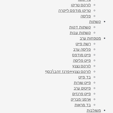
לורקס טריקו
טריקו מודפס לייקרה
פליסה
קשתות
קשתות דקות
קשתות עבות
מטפחות ערב
רשת פייט
פליסה ערב
פייט מודפס
פייט פליסה
לורקס נצנץ
לורקס נצנץ+פרנז זהב\כסף
בד פייט
פייט שורות
פייטים ערב
פייט פרנזים
ארמני מבריק
בד מראות
משולבות