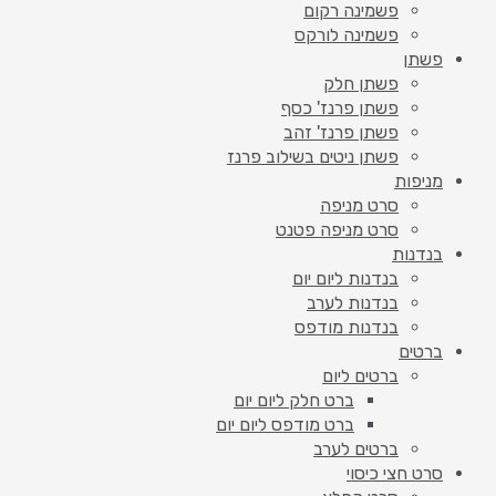
פשמינה רקום
פשמינה לורקס
פשתן
פשתן חלק
פשתן פרנז' כסף
פשתן פרנז' זהב
פשתן ניטים בשילוב פרנז
מניפות
סרט מניפה
סרט מניפה פטנט
בנדנות
בנדנות ליום יום
בנדנות לערב
בנדנות מודפס
ברטים
ברטים ליום
ברט חלק ליום יום
ברט מודפס ליום יום
ברטים לערב
סרט חצי כיסוי