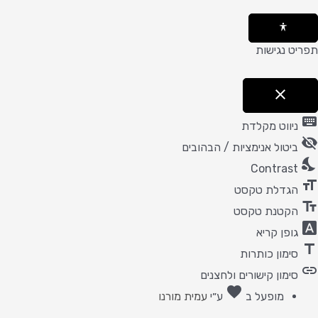
m
תפריט נגישות
close
פתיחה
keyboard
וסגירה
ניווט מקלדת
של
visibility_off
תפריט
ביטול אנימציות / הבהובים
הנגישות
nights_stay
Contrast
format_size
הגדלת טקסט
text_fields
הקטנת טקסט
font_download
גופן קריא
title
סימון כותרות
link
סימון קישורים ולחצנים
favorite
אהבה
מופעל ב
ע״י
עמית מורנו