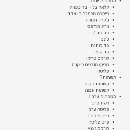
מטפחות יום
קלאה בל – בד טטרה
לייקרה מלמלה דו צדדי
ג'קרד תחרה
אריג מודפס
בד גובלן
ג'ינס
בד כותנה
בד קומו
לורקס טריקו
טריקו מודפס לייקרה
פליסה
קשתות
קשתות דקות
קשתות עבות
מטפחות ערב
רשת פייט
פליסה ערב
פייט מודפס
פייט פליסה
לורקס נצנץ