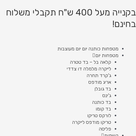
ילוג
תוכן
בקנייה מעל 400 ש"ח תקבלי משלוח
בחינם!
מטפחות כותנה יום יום מעוצבות
מטפחות יום
קלאה בל – בד טטרה
לייקרה מלמלה דו צדדי
ג'קרד תחרה
אריג מודפס
בד גובלן
ג'ינס
בד כותנה
בד קומו
לורקס טריקו
טריקו מודפס לייקרה
פליסה
קשתות