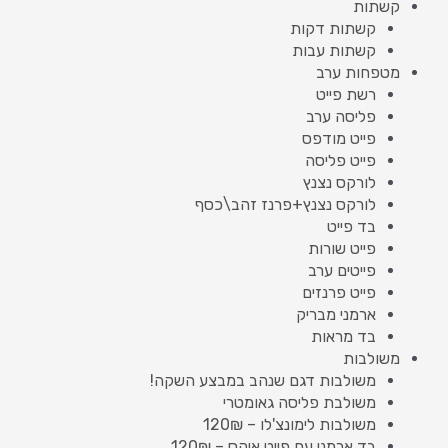
קשתות
קשתות דקות
קשתות עבות
מטפחות ערב
רשת פייט
פליסה ערב
פייט מודפס
פייט פליסה
לורקס נצנץ
לורקס נצנץ+פרנז זהב\כסף
בד פייט
פייט שורות
פייטים ערב
פייט פרנזים
ארמני מבריק
בד מראות
משולבות
משולבות דגם שנהב במבצע השקה!
משולבת פליסה גאומטרי
משולבות לימונצ'לו – 120₪
בד ארמני עם פייט איקס – 120₪