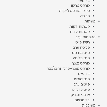
בד קומו
לורקס טריקו
טריקו מודפס לייקרה
פליסה
קשתות
קשתות דקות
קשתות עבות
מטפחות ערב
רשת פייט
פליסה ערב
פייט מודפס
פייט פליסה
לורקס נצנץ
לורקס נצנץ+פרנז זהב\כסף
בד פייט
פייט שורות
פייטים ערב
פייט פרנזים
ארמני מבריק
בד מראות
משולבות