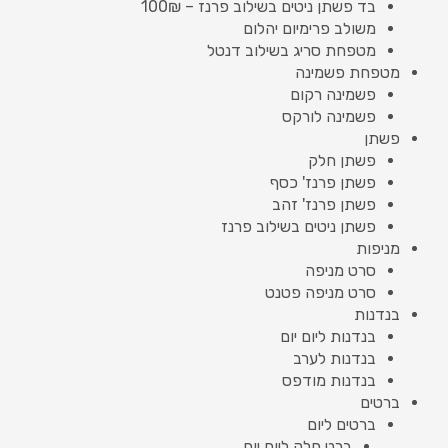
בד פשתן ניטים בשילוב פרנז – 100₪
משולב פרימיום יהלום
מטפחת סריג בשילוב דנטל
מטפחת פשמינה
פשמינה רקום
פשמינה לורקס
פשתן
פשתן חלק
פשתן פרנז' כסף
פשתן פרנז' זהב
פשתן ניטים בשילוב פרנז
מניפות
סרט מניפה
סרט מניפה פטנט
בנדנות
בנדנות ליום יום
בנדנות לערב
בנדנות מודפס
ברטים
ברטים ליום
ברט חלק ליום יום