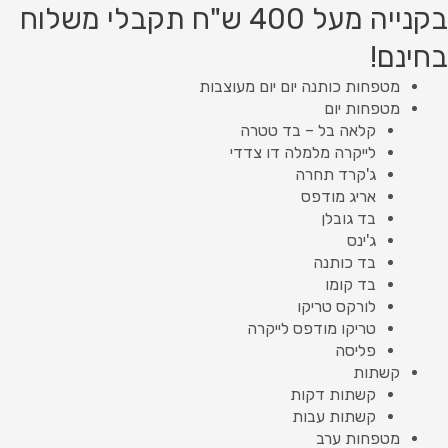
ילוג
מות
Product
Product
בקנייה מעל 400 ש"ח תקבלי משלוח
ל
תוכן
searc
searc
בחינם!
ובלן
מטפחות כותנה יום יום מעוצבות
מטפחות יום
קלאה בל – בד טטרה
לייקרה מלמלה דו צדדי
ג'קרד תחרה
אריג מודפס
בד גובלן
ג'ינס
בד כותנה
בד קומו
לורקס טריקו
טריקו מודפס לייקרה
פליסה
קשתות
קשתות דקות
קשתות עבות
מטפחות ערב