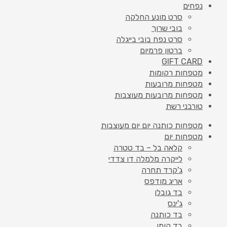
נפחים
סרט מונע החלקה
בובי שרוך
סרט נפח בובי בייגלה
ברטון פרמיום
GIFT CARD
מטפחות רקומות
מטפחות מרובעות
מטפחות מרובעות מעוצבות
טורבני רשת
מטפחות כותנה יום יום מעוצבות
מטפחות יום
קלאה בל – בד טטרה
לייקרה מלמלה דו צדדי
ג'קרד תחרה
אריג מודפס
בד גובלן
ג'ינס
בד כותנה
בד קומו