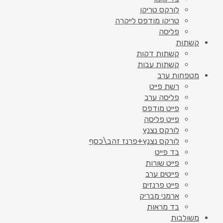
לורקס טריקו
טריקו מודפס לייקרה
פליסה
קשתות
קשתות דקות
קשתות עבות
מטפחות ערב
רשת פייט
פליסה ערב
פייט מודפס
פייט פליסה
לורקס נצנץ
לורקס נצנץ+פרנז זהב\כסף
בד פייט
פייט שורות
פייטים ערב
פייט פרנזים
ארמני מבריק
בד מראות
משולבות