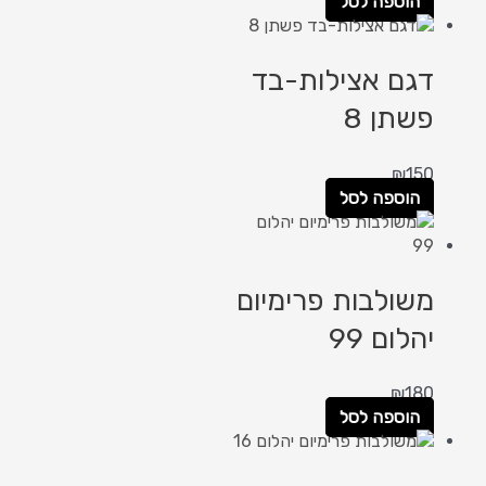
הוספה לסל
דגם אצילות-בד
פשתן 8
₪
150
הוספה לסל
משולבות פרימיום
יהלום 99
₪
180
הוספה לסל