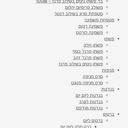
בד פשתן ניטים בשילוב פרנז – 100₪
משולב פרימיום יהלום
מטפחת סריג בשילוב דנטל
מטפחת פשמינה
פשמינה רקום
פשמינה לורקס
פשתן
פשתן חלק
פשתן פרנז' כסף
פשתן פרנז' זהב
פשתן ניטים בשילוב פרנז
מניפות
סרט מניפה
סרט מניפה פטנט
בנדנות
בנדנות ליום יום
בנדנות לערב
בנדנות מודפס
ברטים
ברטים ליום
ברט חלק ליום יום