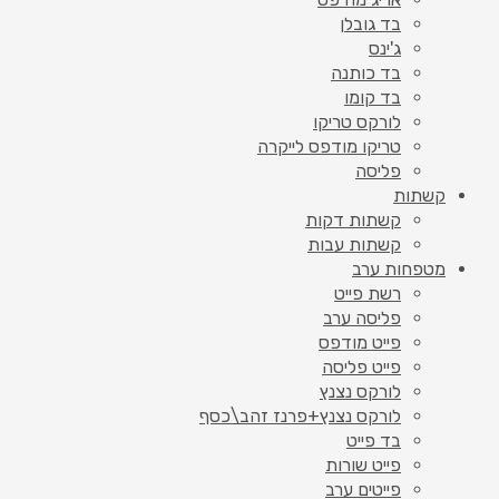
בד גובלן
ג'ינס
בד כותנה
בד קומו
לורקס טריקו
טריקו מודפס לייקרה
פליסה
קשתות
קשתות דקות
קשתות עבות
מטפחות ערב
רשת פייט
פליסה ערב
פייט מודפס
פייט פליסה
לורקס נצנץ
לורקס נצנץ+פרנז זהב\כסף
בד פייט
פייט שורות
פייטים ערב