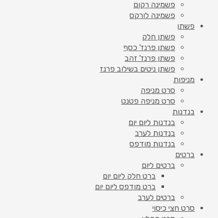
פשמינה רקום
פשמינה לורקס
פשתן
פשתן חלק
פשתן פרנז' כסף
פשתן פרנז' זהב
פשתן ניטים בשילוב פרנז
מניפות
סרט מניפה
סרט מניפה פטנט
בנדנות
בנדנות ליום יום
בנדנות לערב
בנדנות מודפס
ברטים
ברטים ליום
ברט חלק ליום יום
ברט מודפס ליום יום
ברטים לערב
סרט חצי כיסוי