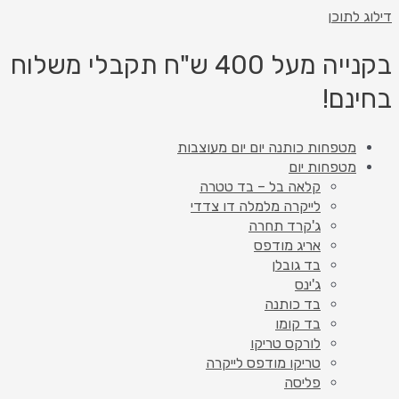
דילוג לתוכן
בקנייה מעל 400 ש"ח תקבלי משלוח
בחינם!
מטפחות כותנה יום יום מעוצבות
מטפחות יום
קלאה בל – בד טטרה
לייקרה מלמלה דו צדדי
ג'קרד תחרה
אריג מודפס
בד גובלן
ג'ינס
בד כותנה
בד קומו
לורקס טריקו
טריקו מודפס לייקרה
פליסה