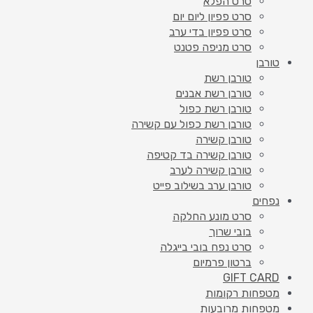
סרט הפלא
סרט פפיון ליום יום
סרט פפיון בדי ערב
סרט מניפה פטנט
טורבן
טורבן רשת
טורבן רשת אבנים
טורבן רשת כפול
טורבן רשת כפול עם קשירה
טורבן קשירה
טורבן קשירה בד קטיפה
טורבן קשירה לערב
טורבן ערב בשילוב פייט
נפחים
סרט מונע החלקה
בובי שרוך
סרט נפח בובי בייגלה
ברטון פרמיום
GIFT CARD
מטפחות רקומות
מטפחות מרובעות