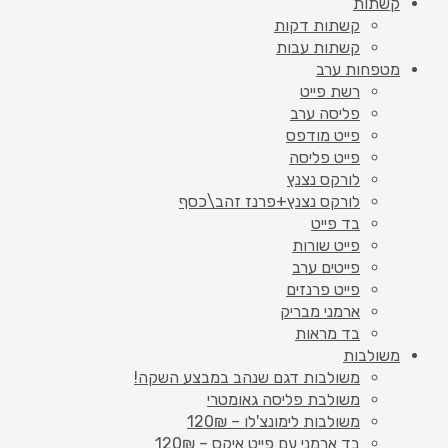
קשתות
קשתות דקות
קשתות עבות
מטפחות ערב
רשת פייט
פליסה ערב
פייט מודפס
פייט פליסה
לורקס נצנץ
לורקס נצנץ+פרנז זהב\כסף
בד פייט
פייט שורות
פייטים ערב
פייט פרנזים
ארמני מבריק
בד מראות
משולבות
משולבות דגם שנהב במבצע השקה!
משולבת פליסה גאומטרי
משולבות לימונצ'לו – 120₪
בד ארמני עם פייט איקס – 120₪