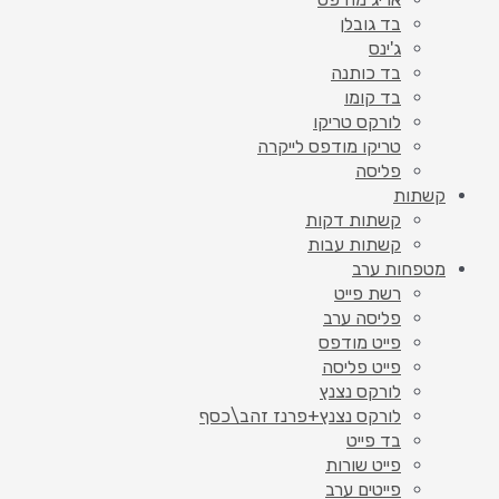
בד גובלן
ג'ינס
בד כותנה
בד קומו
לורקס טריקו
טריקו מודפס לייקרה
פליסה
קשתות
קשתות דקות
קשתות עבות
מטפחות ערב
רשת פייט
פליסה ערב
פייט מודפס
פייט פליסה
לורקס נצנץ
לורקס נצנץ+פרנז זהב\כסף
בד פייט
פייט שורות
פייטים ערב