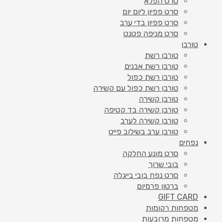
סרט הפלא
סרט פפיון ליום יום
סרט פפיון בדי ערב
סרט מניפה פטנט
טורבן
טורבן רשת
טורבן רשת אבנים
טורבן רשת כפול
טורבן רשת כפול עם קשירה
טורבן קשירה
טורבן קשירה בד קטיפה
טורבן קשירה לערב
טורבן ערב בשילוב פייט
נפחים
סרט מונע החלקה
בובי שרוך
סרט נפח בובי בייגלה
ברטון פרמיום
GIFT CARD
מטפחות רקומות
מטפחות מרובעות