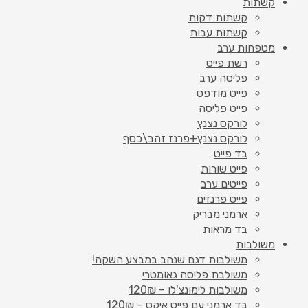
קשתות
קשתות דקות
קשתות עבות
מטפחות ערב
רשת פייט
פליסה ערב
פייט מודפס
פייט פליסה
לורקס נצנץ
לורקס נצנץ+פרנז זהב\כסף
בד פייט
פייט שורות
פייטים ערב
פייט פרנזים
ארמני מבריק
בד מראות
משולבות
משולבות דגם שנהב במבצע השקה!
משולבת פליסה גאומטרי
משולבות לימונצ'לו – 120₪
בד ארמני עם פייט איקס – 120₪