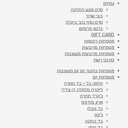
נפחים
סרט מונע החלקה
בובי שרוך
סרט נפח בובי בייגלה
ברטון פרמיום
GIFT CARD
מטפחות רקומות
מטפחות מרובעות
מטפחות מרובעות מעוצבות
טורבני רשת
מטפחות כותנה יום יום מעוצבות
מטפחות יום
קלאה בל – בד טטרה
לייקרה מלמלה דו צדדי
ג'קרד תחרה
אריג מודפס
בד גובלן
ג'ינס
בד כותנה
בד קומו