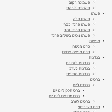
פשמינה רקום
פשמינה לורקס
פשתן
פשתן חלק
פשתן פרנז' כסף
פשתן פרנז' זהב
פשתן ניטים בשילוב פרנז
מניפות
סרט מניפה
סרט מניפה פטנט
בנדנות
בנדנות ליום יום
בנדנות לערב
בנדנות מודפס
ברטים
ברטים ליום
ברט חלק ליום יום
ברט מודפס ליום יום
ברטים לערב
סרט חצי כיסוי