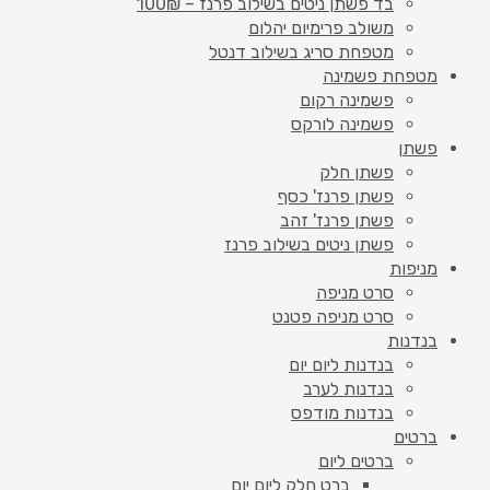
בד פשתן ניטים בשילוב פרנז – 100₪
משולב פרימיום יהלום
מטפחת סריג בשילוב דנטל
מטפחת פשמינה
פשמינה רקום
פשמינה לורקס
פשתן
פשתן חלק
פשתן פרנז' כסף
פשתן פרנז' זהב
פשתן ניטים בשילוב פרנז
מניפות
סרט מניפה
סרט מניפה פטנט
בנדנות
בנדנות ליום יום
בנדנות לערב
בנדנות מודפס
ברטים
ברטים ליום
ברט חלק ליום יום