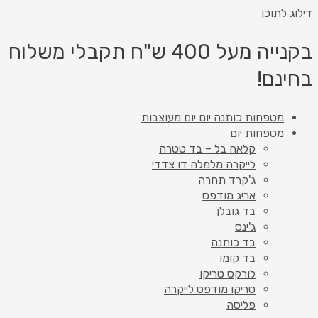
דילוג לתוכן
בקנייה מעל 400 ש"ח תקבלי משלוח
בחינם!
מטפחות כותנה יום יום מעוצבות
מטפחות יום
קלאה בל – בד טטרה
לייקרה מלמלה דו צדדי
ג'קרד תחרה
אריג מודפס
בד גובלן
ג'ינס
בד כותנה
בד קומו
לורקס טריקו
טריקו מודפס לייקרה
פליסה