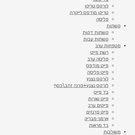
לורקס טריקו
טריקו מודפס לייקרה
פליסה
קשתות
קשתות דקות
קשתות עבות
מטפחות ערב
רשת פייט
פליסה ערב
פייט מודפס
פייט פליסה
לורקס נצנץ
לורקס נצנץ+פרנז זהב\כסף
בד פייט
פייט שורות
פייטים ערב
פייט פרנזים
ארמני מבריק
בד מראות
משולבות