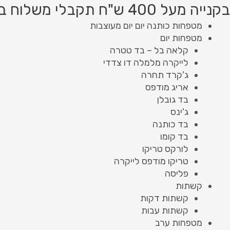
ילוג
מות
Product
Product
בקנייה מעל 400 ש"ח תקבלי משלוח בחינם!
ל
תוכן
searc
searc
מטפחות כותנה יום יום מעוצבות
ורבן
מטפחות יום
רב
קלאה בל – בד טטרה
שילוב
לייקרה מלמלה דו צדדי
ייט
ג'קרד תחרה
1
אריג מודפס
בד גובלן
ג'ינס
בד כותנה
בד קומו
לורקס טריקו
טריקו מודפס לייקרה
פליסה
קשתות
קשתות דקות
קשתות עבות
מטפחות ערב