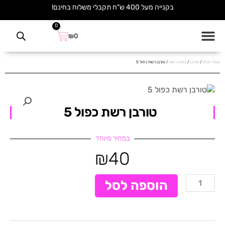
ילוג
בקנייה מעל 400 ש"ח תקבלי משלוח בחינם!
תוכן
0
עגלת
₪
0
קניות
עמוד הבית
/
טורבן
/
טורבן רשת
/ טורבן רשת כפול 5
טורבן רשת כפול 5
במחיר מיוחד
₪
40
כמות
הוספה לסל
של
טורבן
רשת
כפול