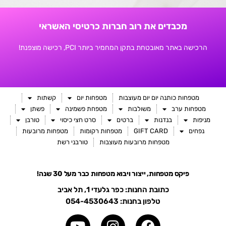
מכבדים את רוב חברות כרטיסי האשראי
הרכישה באתר מאובטחת בתקן המחמיר ביותר PCI, רכישה מוצפנת!
מטפחות כותנה יום יום מעוצבות
מטפחות יום
קשתות
מטפחות ערב
משולבות
מטפחת פשמינה
פשתן
מניפות
בנדנות
ברטים
סרט חצי כיסוי
טורבן
נפחים
GIFT CARD
מטפחות רקומות
מטפחות מרובעות
מטפחות מרובעות מעוצבות
טורבני רשת
פיקס מטפחות, ייצור ויבוא מטפחות כבר מעל 30 שנה!
כתובת החנות: כפר גלעדי 1, תל אביב
טלפון בחנות: 054-4530643
Y
I