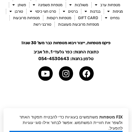
מטפחות ערב
משולבות
מטפחת פשמינה
פשתן
מניפות
בנדנות
ברטים
סרט חצי כיסוי
טורבן
נפחים
GIFT CARD
מטפחות רקומות
מטפחות מרובעות
מטפחות מרובעות מעוצבות
טורבני רשת
פיקס מטפחות, ייצור ויבוא מטפחות כבר מעל 30 שנה!
כתובת החנות: כפר גלעדי 1, תל אביב
טלפון בחנות: 054-4530643
Y
I
o
n
u
s
t
t
u
a
כל הזכויות שמורות לפיקס מטפחות 2024
b
g
e
r
FIX מטפחות
משתמשים בעוגיות כדי להבטיח תפקוד האתר
אודותינו
ולשפר את חוויית המשתמש. אפשר לבחור אילו סוגי עוגיות
a
להפעיל.