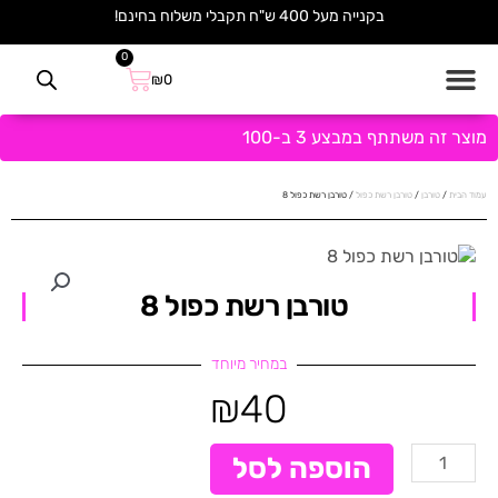
ילוג
בקנייה מעל 400 ש"ח תקבלי משלוח בחינם!
תוכן
0
עגלת
₪
0
קניות
מוצר זה משתתף במבצע 3 ב-100
עמוד הבית
/
טורבן
/
טורבן רשת כפול
/ טורבן רשת כפול 8
טורבן רשת כפול 8
במחיר מיוחד
₪
40
כמות
הוספה לסל
של