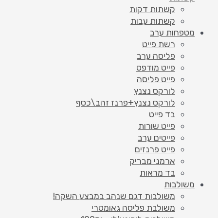
קשתות דקות
קשתות עבות
מטפחות ערב
רשת פייט
פליסה ערב
פייט מודפס
פייט פליסה
לורקס נצנץ
לורקס נצנץ+פרנז זהב\כסף
בד פייט
פייט שורות
פייטים ערב
פייט פרנזים
ארמני מבריק
בד מראות
משולבות
משולבות דגם שנהב במבצע השקה!
משולבת פליסה גאומטרי