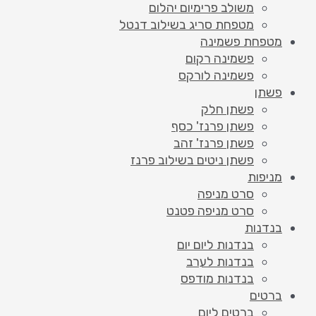
משולב פרימיום יהלום
מטפחת סריג בשילוב דנטל
מטפחת פשמינה
פשמינה רקום
פשמינה לורקס
פשתן
פשתן חלק
פשתן פרנז' כסף
פשתן פרנז' זהב
פשתן ניטים בשילוב פרנז
מניפות
סרט מניפה
סרט מניפה פטנט
בנדנות
בנדנות ליום יום
בנדנות לערב
בנדנות מודפס
ברטים
ברטים ליום