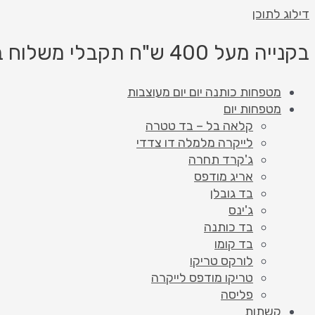
דילוג לתוכן
בקנייה מעל 400 ש"ח תקבלי משלוח בחינם!
מטפחות כותנה יום יום מעוצבות
מטפחות יום
קלאה בל – בד טטרה
לייקרה מלמלה דו צדדי
ג'קרד תחרה
אריג מודפס
בד גובלן
ג'ינס
בד כותנה
בד קומו
לורקס טריקו
טריקו מודפס לייקרה
פליסה
קשתות